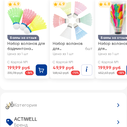
4.9
4.9
4.8
Баллы за отзыв
Баллы за отзы
Набор воланов для
Набор воланов
Набор волано
бадминтона
для
6шт
для
ACTIWELL нейлон
бадминтона, в
бадминтона,
Цена за 1 шт
Цена за 1 шт
Цена за 1 шт
(имитация пера),
ассортименте,
перьевые
С Картой №1
С Картой №1
С Картой №1
Арт. MUGFSP05-1,
Арт. GFSP04-S
разноцветные,
199,99 руб
49,99 руб
199,99 руб
3шт
Арт. GFSP05-1
315,78 руб
168,42 руб
452,63 руб
-36%
-70%
-55%
Категория
ACTIWELL
Бренд