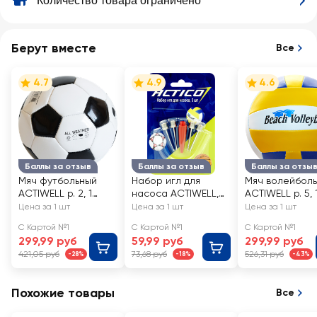
Количество товара ограничено
Берут вместе
Все
4.7
4.9
4.6
Баллы за отзыв
Баллы за отзыв
Баллы за отзы
Мяч футбольный
Набор игл для
Мяч волейбол
ACTIWELL р. 2, 1
насоса ACTIWELL,
ACTIWELL р. 5, 
слой, Арт.
Арт. GVSP1801, 5шт
слой, Арт. GFS
Цена за 1 шт
Цена за 1 шт
Цена за 1 шт
GFSP1602
SC
С Картой №1
С Картой №1
С Картой №1
299,99 руб
59,99 руб
299,99 руб
421,05 руб
73,68 руб
526,31 руб
-28%
-18%
-43%
Похожие товары
Все