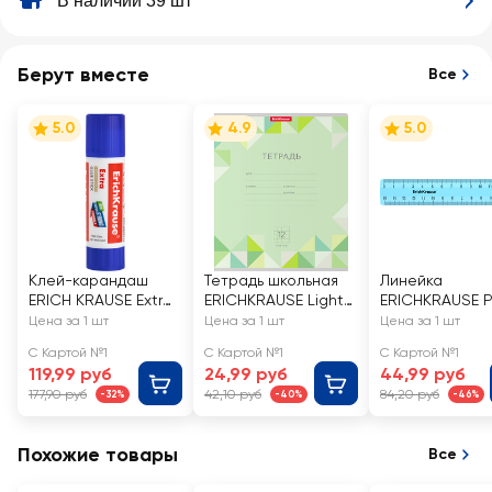
В наличии 39 шт
Берут вместе
Все
5.0
4.9
5.0
Клей-карандаш
Тетрадь школьная
Линейка
ERICH KRAUSE Extra,
ERICHKRAUSE Light
ERICHKRAUSE P
Арт. 4443, 15г
Rhombs, 12 листов,
15см пластико
Цена за 1 шт
Цена за 1 шт
Цена за 1 шт
в клетку
С Картой №1
С Картой №1
С Картой №1
119,99 руб
24,99 руб
44,99 руб
177,90 руб
42,10 руб
84,20 руб
-32%
-40%
-46%
Похожие товары
Все