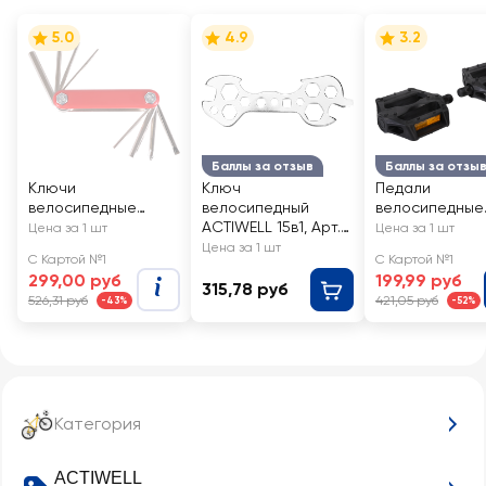
5.0
4.9
3.2
Баллы за отзыв
Баллы за отзы
Ключи
Ключ
Педали
велосипедные
велосипедный
велосипедные
ACTIWELL
ACTIWELL 15в1, Арт.
ACTIWELL, Арт. 
Цена за 1 шт
Цена за 1 шт
многофункциональ
BIK-20
25, 2шт
Цена за 1 шт
С Картой №1
С Картой №1
ные, Арт. GV8816-
299,00 руб
199,99 руб
29, 8шт
315,78 руб
526,31 руб
421,05 руб
-43%
-52%
Категория
ACTIWELL