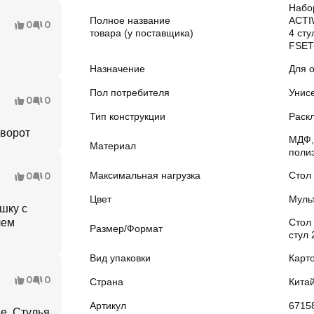
Набо
Полное название
ACTI
0
0
товара (у поставщика)
4 сту
FSET
Назначение
Для 
Пол потребителя
Унис
0
0
Тип конструкции
Раск
ыворот
МДФ,
Материал
полиэ
Максимальная нагрузка
Стол 
0
0
Цвет
Муль
шку с
чем
Стол
Размер/Формат
стул
Вид упаковки
Карт
0
0
Страна
Кита
Артикул
6715
е. Стулья