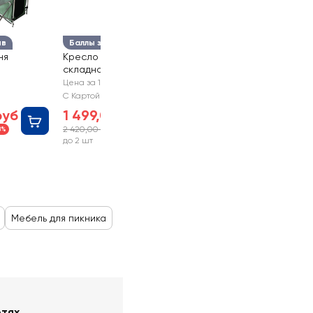
ыв
Баллы за отзыв
ня
Кресло для пикника
складное ACTIWELL
111см,
усиленное, Арт.
Цена за 1 шт
PCHAIR-04
С Картой №1
руб
1 499,00 руб
2 420,00 руб
8%
-38%
до 2 шт
Мебель для пикника
етях