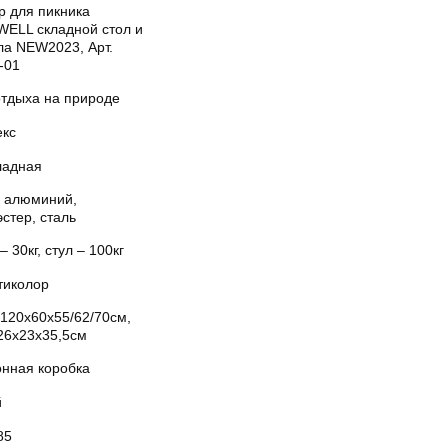
р для пикника
WELL складной стол и
ла NEW2023, Арт.
-01
отдыха на природе
екс
ладная
 алюминий,
стер, сталь
– 30кг, стул – 100кг
тиколор
 120x60x55/62/70см,
 26x23x35,5см
онная коробка
й
85