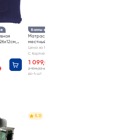
ыв
Баллы за отзыв
увная
Матрас надувной 2-х
26х12см,
местный ACTIWELL
т. 2206
185х126х22см, Арт.
Цена за 1 шт
MU20256
С Картой №1
1 099,00 руб
2 104,22 руб
-47%
до 4 шт
5.0