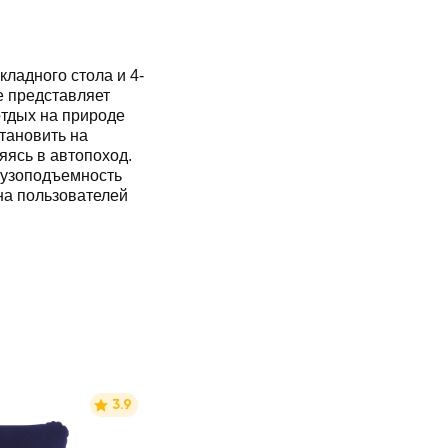
ладного стола и 4-
е представляет
отдых на природе
тановить на
яясь в автопоход.
рузоподъемность
 на пользователей
3.9