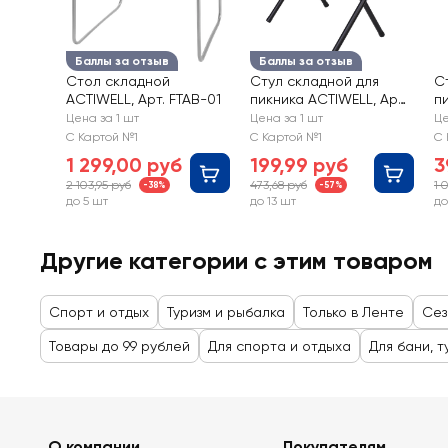
Баллы за отзыв
Баллы за отзыв
Стол складной
Стул складной для
С
ACTIWELL, Арт. FTAB-01
пикника ACTIWELL, Арт.
п
FCHAIR-11
с
Цена за 1 шт
Цена за 1 шт
Це
12
С Картой №1
С Картой №1
С 
1 299,00 руб
199,99 руб
3
2 103,95 руб
473,68 руб
1 
-38%
-57%
до 5 шт
до 13 шт
до
Другие категории с этим товаром
Спорт и отдых
Туризм и рыбалка
Только в Ленте
Сез
Товары до 99 рублей
Для спорта и отдыха
Для бани, 
О компании
Покупателям