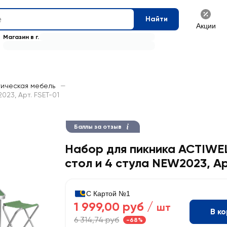
Найти
Акции
Магазин в г.
тическая мебель
—
023, Арт. FSET-01
Баллы за отзыв
Набор для пикника ACTIWE
стол и 4 стула NEW2023, Ар
С Картой №1
1 999,00 руб /
шт
В к
6 314,74 руб
-68%