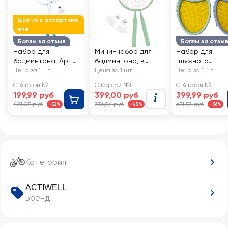
Цвета в ассортиме
нте
Баллы за отзыв
Баллы за отзы
Набор для
Мини-набор для
Набор для
бадминтона, Арт.
бадминтона, в
пляжного
GFSP01-N
чехле, Арт.
бадминтона
Цена за 1 шт
Цена за 1 шт
Цена за 1 шт
GFSP03-M
ACTIWELL с мя
С Картой №1
С Картой №1
С Картой №1
предмета, Арт.
199,99 руб
399,00 руб
399,99 руб
JH250831
421,05 руб
736,84 руб
631,57 руб
-52%
-45%
-36%
Категория
ACTIWELL
Бренд