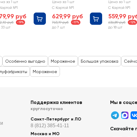
ливочное
Сливочное
Пралине с
на за 1 шт
Цена за 1 шт
Цена за 1 шт
околадное 8%,
ванильное 8%,
грецким орех
Картой №1
С Картой №1
С Картой №1
з змж,
без змж,
мягкой кара
79,99 руб
629,99 руб
559,99 ру
онтейнер
контейнер
15%, без змж,
2,10 руб
763,19 руб
636,89 руб
-19%
-17%
-12%
 33 шт
до 7 шт
до 18 шт
Особенно выгодно
Мороженое
Большая упаковка
Сейча
олуфабрикаты
Мороженое
Поддержка клиентов
Мы в соцс
круглосуточно
Санкт-Петербург и ЛО
ти
8 (812) 385-41-11
Скачайте 
Москва и МО