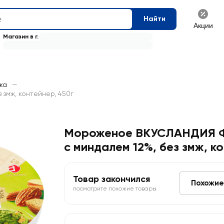
Найти
Акции
Магазин в г.
ка
—
змж, контейнер, 450г
Мороженое ВКУСЛАНДИЯ 
с миндалем 12%, без змж, к
Товар закончился
Похожие
посмотрите похожие товары