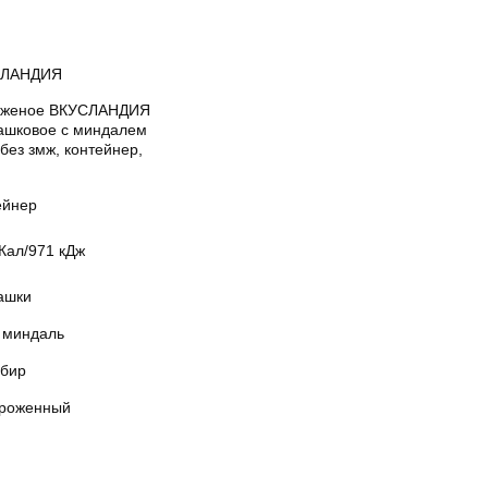
СЛАНДИЯ
женое ВКУСЛАНДИЯ
ашковое с миндалем
без змж, контейнер,
ейнер
Кал/971 кДж
ашки
 миндаль
бир
роженный