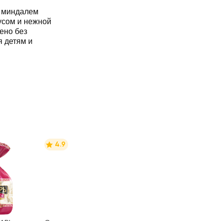
 миндалем
я детям и
4.9