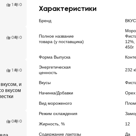
1
0
Характеристики
Бренд
ВКУ
Моро
Полное название
Фист
0
0
товара (у поставщика)
12%, 
450г
Форма Выпуска
Конт
Энергетическая
232 к
1
0
ценность
Вкусы
Фист
вкусом, и
со вкусом
Начинка/Добавки
Орех
пестки
Вид мороженого
Плом
Режим охлаждения
Замо
0
0
Жирность, %
12
Содержание лактозы
Да
авда