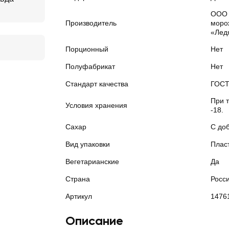
ООО 
Производитель
моро
«Лед
Порционный
Нет
Полуфабрикат
Нет
Стандарт качества
ГОС
При 
Условия хранения
-18.
Сахар
С до
Вид упаковки
Плас
Вегетарианские
Да
Страна
Росс
Артикул
1476
Описание