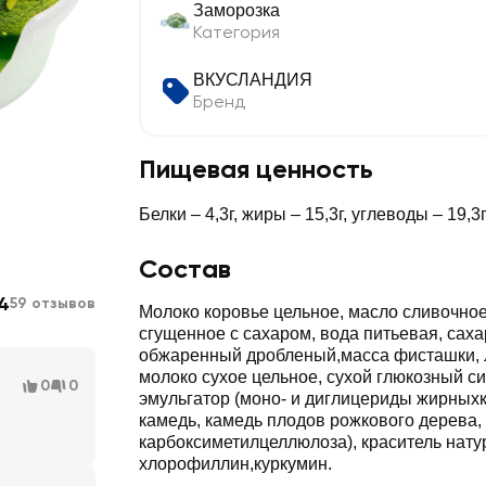
Заморозка
Категория
ВКУСЛАНДИЯ
Бренд
Пищевая ценность
Белки – 4,3г, жиры – 15,3г, углеводы – 19,3
Состав
4
59 отзывов
Молоко коровье цельное, масло сливочное
сгущенное с сахаром, вода питьевая, саха
обжаренный дробленый,масса фисташки, 
молоко сухое цельное, сухой глюкозный си
0
0
эмульгатор (моно- и диглицериды жирныхк
камедь, камедь плодов рожкового дерева,
карбоксиметилцеллюлоза), краситель нат
хлорофиллин,куркумин.