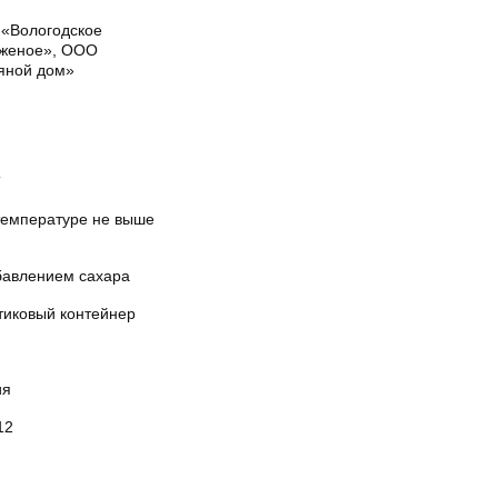
«Вологодское
женое», ООО
яной дом»
Т
температуре не выше
бавлением сахара
тиковый контейнер
ия
12