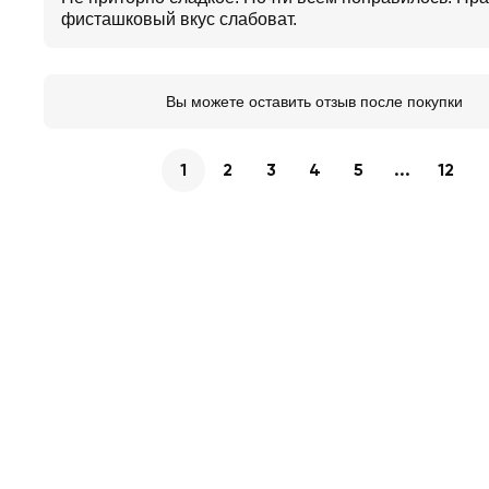
фисташковый вкус слабоват.
Вы можете оставить отзыв после покупки
1
2
3
4
5
...
12