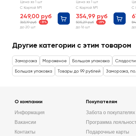
фисташковый, без
Пломбир
С
Цена за 1 шт
Цена за 1 шт
Це
змж
ванильный с
ш
С Картой №1
С Картой №1
С 
шоколадной
бе
249,00 руб
354,99 руб
6
крошкой 15%, без
к
363,19 руб
505,29 руб
84
-31%
-29%
змж, контейнер
до 20 шт
до 16 шт
до
Другие категории с этим товаром
Заморозка
Мороженое
Большая упаковка
Сладости
Большая упаковка
Товары до 99 рублей
Заморозка, п
О компании
Покупателям
Информация
Забота о покупателях
Вакансии
Программа лояльнос
Контакты
Подарочные карты