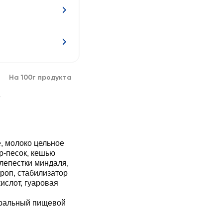
На 100г продукта
г
, молоко цельное
р-песок, кешью
лепестки миндаля,
роп, стабилизатор
ислот, гуаровая
уральный пищевой