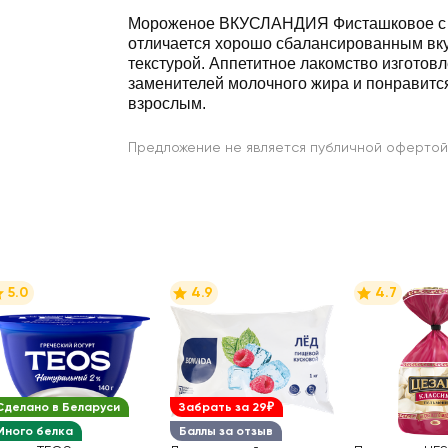
Мороженое ВКУСЛАНДИЯ Фисташковое с
отличается хорошо сбалансированным вкусом и нежной
текстурой. Аппетитное лакомство изготовлено без
заменителей молочного жира и понравитс
взрослым.
Предложение не является публичной офертой
5.0
4.9
4.7
Сделано в Беларуси
Забрать за 29₽
Много белка
Баллы за отзыв