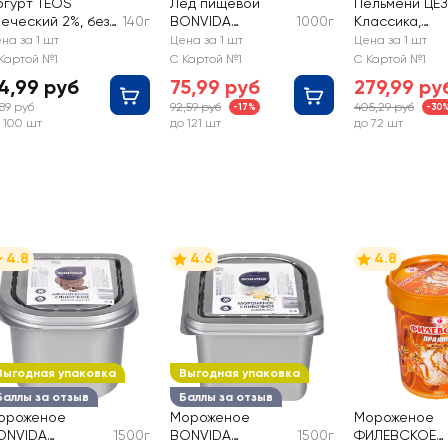
огурт TEOS
Лед пищевой
Пельмени ЦЕ
реческий 2%, без
140г
BONVIDA
1000г
Классика,
мж
кусковой
категория Б
на за 1 шт
Цена за 1 шт
Цена за 1 шт
Картой №1
С Картой №1
С Картой №1
4,99 руб
75,99 руб
279,99 ру
,89 руб
92,59 руб
405,29 руб
-17%
-30
 100 шт
до 121 шт
до 72 шт
4.8
4.6
4.8
Выгодная упаковка
Выгодная упаковка
Баллы за отзыв
Баллы за отзыв
ороженое
Мороженое
Мороженое
ONVIDA
1500г
BONVIDA
1500г
ФИЛЕВСКОЕ