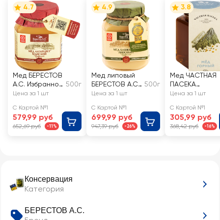
4.7
4.9
3.8
Мед БЕРЕСТОВ
Мед липовый
Мед ЧАСТНАЯ
А.С. Избранное
500г
БЕРЕСТОВ А.С.
500г
ПАСЕКА
Майский
Избранное
Горный
Цена за 1 шт
Цена за 1 шт
Цена за 1 шт
Башкирхан
С Картой №1
С Картой №1
С Картой №1
натуральный
579,99 руб
699,99 руб
305,99 руб
652,69 руб
947,39 руб
368,42 руб
-11%
-26%
-16%
Консервация
Категория
БЕРЕСТОВ А.С.