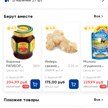
В наличии 17 шт
Берут вместе
Все
4.9
4.8
4.9
Варенье
Имбирь
Молоко
РАТИБОР
360г
свежий,
0.25 кг
сгущенное
Малина
весовой
АЛЕКСЕЕВСКО
Цена за 1 шт
699,99 ₽ за 1 кг
Цена за 1 шт
цельное с
С Картой №1
С Картой №1
С Картой №1
сахаром 8,5%,
204,99 руб
175,00 руб
229,99 руб
без змж ГОСТ
252,69 руб
184,22 руб
284,29 руб
-18%
-19%
Похожие товары
Все