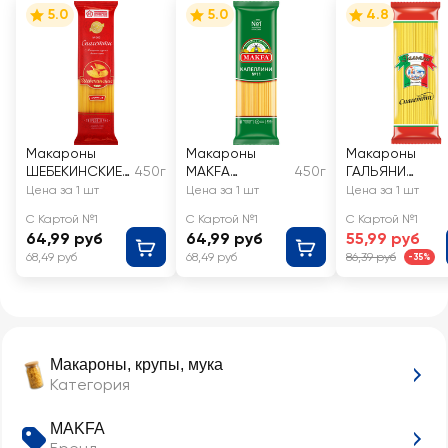
5.0
5.0
4.8
Макароны
Макароны
Макароны
ШЕБЕКИНСКИЕ
450г
MAKFA
450г
ГАЛЬЯНИ
Спагетти
Капеллини,
Спагетти
Цена за 1 шт
Цена за 1 шт
Цена за 1 шт
тонкие группа
вермишель
вермишель
С Картой №1
С Картой №1
С Картой №1
А, высший сорт
длинная
длинная
64,99 руб
64,99 руб
55,99 руб
группа А
68,49 руб
68,49 руб
86,39 руб
-35%
Макароны, крупы, мука
Категория
MAKFA