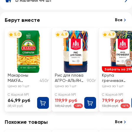
В наличии 44 шт
Берут вместе
Все
5.0
4.9
4.9
Забрать за 29
Макароны
Рис для плова
Крупа
MAKFA
450г
АГРО-АЛЬЯНС
900г
гречневая
Спирали
Экстра
АГРО-АЛЬЯНС
Цена за 1 шт
Цена за 1 шт
Цена за 1 шт
высший сорт
Экстра
С Картой №1
С Картой №1
С Картой №1
Элитная
64,99 руб
119,99 руб
79,99 руб
высший сорт
68,49 руб
168,42 руб
136,84 руб
-28%
-41%
Похожие товары
Все