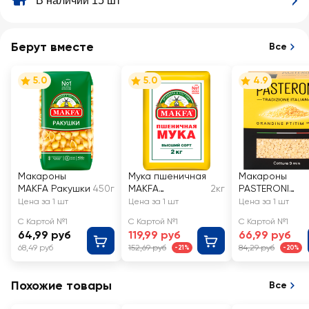
В наличии 15 шт
Берут вместе
Все
5.0
5.0
4.9
Макароны
Мука пшеничная
Макароны
MAKFA Ракушки
450г
MAKFA
2кг
PASTERONI
хлебопекарная
Грандине
Цена за 1 шт
Цена за 1 шт
Цена за 1 шт
высший сорт
птитим №122
С Картой №1
С Картой №1
С Картой №1
64,99 руб
119,99 руб
66,99 руб
68,49 руб
152,69 руб
84,29 руб
-21%
-20%
Похожие товары
Все