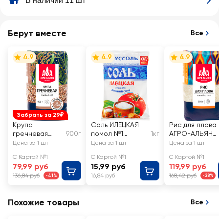
В наличии 11 шт
Берут вместе
Все
4.9
4.9
4.9
Забрать за 29₽
Крупа
Соль ИЛЕЦКАЯ
Рис для плова
гречневая
900г
помол №1
1кг
АГРО-АЛЬЯНС
АГРО-АЛЬЯНС
высший сорт
Экстра
Цена за 1 шт
Цена за 1 шт
Цена за 1 шт
Экстра
С Картой №1
С Картой №1
С Картой №1
Элитная
79,99 руб
15,99 руб
119,99 руб
высший сорт
136,84 руб
16,84 руб
168,42 руб
-41%
-28%
Похожие товары
Все