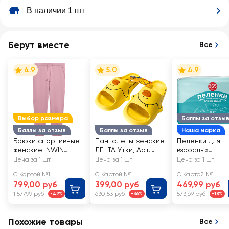
В наличии 1 шт
Берут вместе
Все
4.9
5.0
4.9
Выбор размера
Баллы за отзы
Баллы за отзыв
Баллы за отзыв
Наша марка
Брюки спортивные
Пантолеты женские
Пеленки для
женские INWIN
ЛЕНТА Утки, Арт.
взрослых
розовые, Арт.
202405985
одноразовые
Цена за 1 шт
Цена за 1 шт
Цена за 1 шт
SS20LT003-
365 ДНЕЙ
С Картой №1
С Картой №1
С Картой №1
1/XJSS2209
впитывающие
799,00 руб
399,00 руб
469,99 руб
60x90см
1 577,99 руб
630,53 руб
573,69 руб
-49%
-36%
-18%
Похожие товары
Все