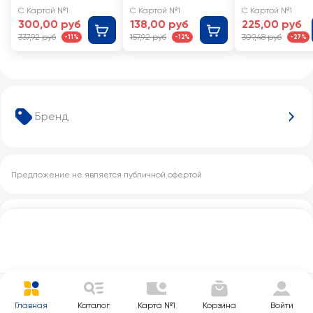
головы,
ЭКСТРА ФИШ,
ЭКСТРА ФИШ
С Картой №1
С Картой №1
С Картой №1
весовая
весовая
хребты,
300,00 руб
138,00 руб
225,00 руб
весовая
337,92 руб
157,92 руб
309,48 руб
-11%
-12%
-27%
Бренд
Предложение не является публичной офертой
Другие категории с этим товаром
Главная
Каталог
Карта №1
Корзина
Войти