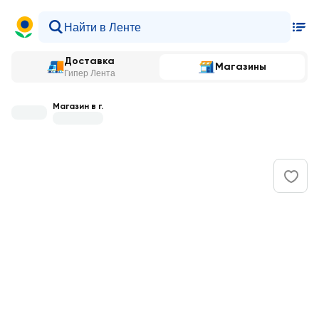
Доставка
Магазины
Гипер Лента
Магазин в г.