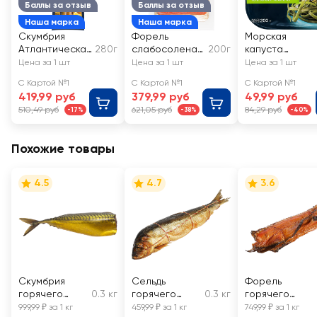
Баллы за отзыв
Баллы за отзыв
Наша марка
Наша марка
Скумбрия
Форель
Морская
Атлантическая
280г
слабосоленая
200г
капуста
холодного
ЛЕНТА филе-
маринованная
Цена за 1 шт
Цена за 1 шт
Цена за 1 шт
копчения
кусок
РУССКОЕ
С Картой №1
С Картой №1
С Картой №1
ЛЕНТА кусочки
МОРЕ
419,99 руб
379,99 руб
49,99 руб
Классическая
510,49 руб
621,05 руб
84,29 руб
-17%
-38%
-40%
Похожие товары
4.5
4.7
3.6
Скумбрия
Сельдь
Форель
горячего
0.3 кг
горячего
0.3 кг
горячего
копчения, без
копчения
копчения
999,99 ₽ за 1 кг
459,99 ₽ за 1 кг
749,99 ₽ за 1 кг