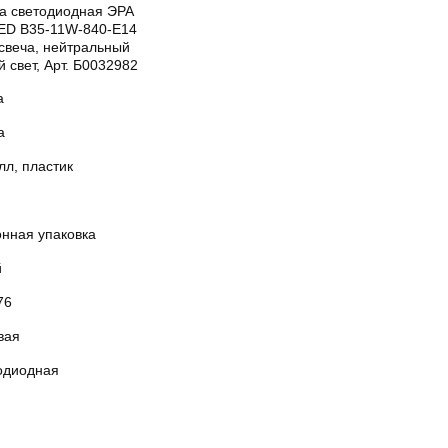
а светодиодная ЭРА
LED B35-11W-840-E14
 свеча, нейтральный
 свет, Арт. Б0032982
а
а
лл, пластик
онная упаковка
й
76
вая
одиодная