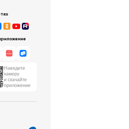
етях
приложение
Наведите
камеру
и скачайте
приложение