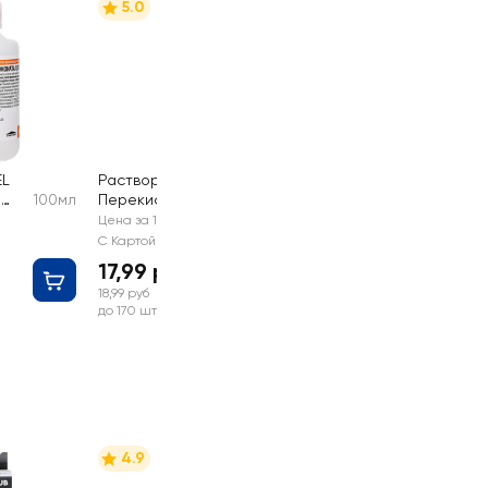
5.0
EL
Раствор GENEL
н
100мл
Перекись
100мл
водорода 3%
Цена за 1 шт
С Картой №1
17,99 руб
18,99 руб
до 170 шт
4.9