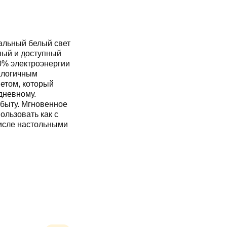
альный белый свет
ный и доступный
90% электроэнергии
алогичным
етом, который
дневному.
быту. Мгновенное
ользовать как с
числе настольными