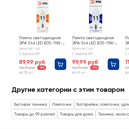
Лампа светодиодная
Лампа светодиодная
Л
ЭРА Std LED B35-11W-
ЭРА Std LED B35-11W-
Э
827-E14 11Вт свеча,
860-E14 11Вт свеча,
2
Цена за 1 шт
Цена за 1 шт
Це
теплый белый свет,
холодный дневной
25
С Картой №1
С Картой №1
С 
Арт. Б0032980
свет, Арт. Б0032984
н
89,99 руб
99,99 руб
1
с
146,39 руб
146,39 руб
23
-38%
-31%
до 35 шт
до 41 шт
до
Другие категории с этим товаром
Бытовая техника
Лампочки
Батарейки, лампочки, удл
Товары до 99 рублей
Товары для дома
Техника, аксес