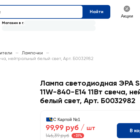
Найти
Акции
Магазин в г.
нители
—
Лампочки
—
ча, нейтральный белый свет, Арт. Б0032982
Лампа светодиодная ЭРА S
11W-840-E14 11Вт свеча, н
белый свет, Арт. Б0032982
С Картой №1
99,99 руб /
шт
В к
146,39 руб
-31%