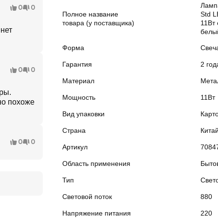
Ламп
0
0
Полное название
Std 
товара (у поставщика)
11Вт
 нет
белый
Форма
Свеч
Гарантия
2 год
0
0
Материал
Мета
ры.
Мощность
11Вт
но похоже
Вид упаковки
Карт
Страна
Кита
0
0
Артикул
7084
Область применения
Быто
Тип
Свет
Световой поток
880
Напряжение питания
220