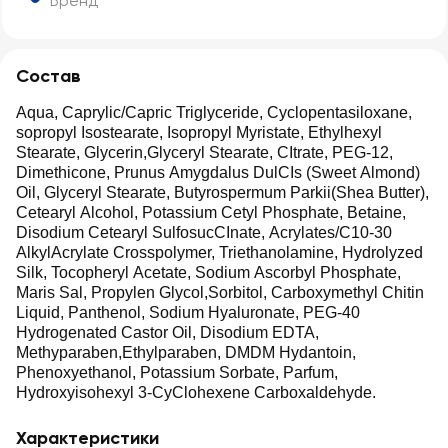
Бренд
Состав
Aqua, Caprylic/Capric Triglyceride, Cyclopentasiloxane,
sopropyl Isostearate, Isopropyl Myristate, Ethylhexyl
Stearate, Glycerin,Glyceryl Stearate, CItrate, PEG-12,
Dimethicone, Prunus Amygdalus DulCIs (Sweet Almond)
Oil, Glyceryl Stearate, Butyrospermum Parkii(Shea Butter),
Cetearyl Alcohol, Potassium Cetyl Phosphate, Betaine,
Disodium Cetearyl SulfosucCInate, Acrylates/C10-30
AlkylAcrylate Crosspolymer, Triethanolamine, Hydrolyzed
Silk, Tocopheryl Acetate, Sodium Ascorbyl Phosphate,
Maris Sal, Propylen Glycol,Sorbitol, Carboxymethyl Chitin
Liquid, Panthenol, Sodium Hyaluronate, PEG-40
Hydrogenated Castor Oil, Disodium EDTA,
Methyparaben,Ethylparaben, DMDM Hydantoin,
Phenoxyethanol, Potassium Sorbate, Parfum,
Hydroxyisohexyl 3-CyClohexene Carboxaldehyde.
Характеристики