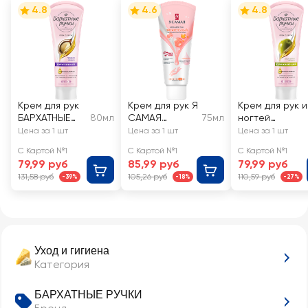
4.8
4.6
4.8
Крем для рук
Крем для рук Я
Крем для рук и
БАРХАТНЫЕ
80мл
САМАЯ
75мл
ногтей
РУЧКИ
Питательный
БАРХАТНЫЕ
Цена за 1 шт
Цена за 1 шт
Цена за 1 шт
Питательный
РУЧКИ
С Картой №1
С Картой №1
С Картой №1
Увлажняющий
79,99 руб
85,99 руб
79,99 руб
131,58 руб
105,26 руб
110,59 руб
-39%
-18%
-27%
Уход и гигиена
Категория
БАРХАТНЫЕ РУЧКИ