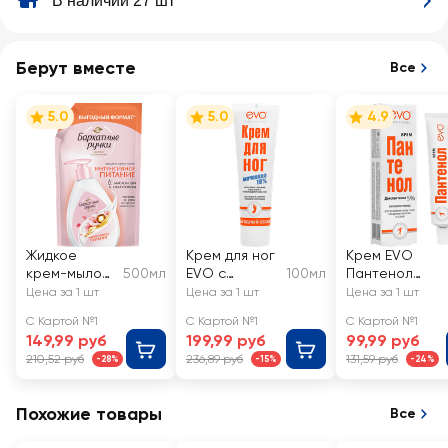
В наличии 27 шт
Берут вместе
Все
5.0
5.0
4.9
Жидкое
Крем для ног
Крем EVO
крем-мыло
500мл
EVO с
100мл
Пантенол
БАРХАТНЫЕ
мочевиной
универсальны
Цена за 1 шт
Цена за 1 шт
Цена за 1 шт
РУЧКИ
С Картой №1
С Картой №1
С Картой №1
Интенсивное
149,99 руб
199,99 руб
99,99 руб
питание
210,52 руб
236,89 руб
131,59 руб
-28%
-15%
-24%
Похожие товары
Все