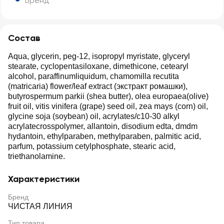
Бренд
Состав
Аqua, glycerin, peg-12, isopropyl myristate, glyceryl
stearate, cyclopentasiloxane, dimethicone, cetearyl
alcohol, paraffinumliquidum, chamomilla recutita
(matricaria) flower/leaf extract (экстракт ромашки),
butyrospermum parkii (shea butter), olea europaea(olive)
fruit oil, vitis vinifera (grape) seed oil, zea mays (corn) oil,
glycine soja (soybean) oil, acrylates/c10-30 alkyl
acrylatecrosspolymer, allantoin, disodium edta, dmdm
hydantoin, ethylparaben, methylparaben, palmitic acid,
parfum, potassium cetylphosphate, stearic acid,
triethanolamine.
Характеристики
Бренд
ЧИСТАЯ ЛИНИЯ
Тип товара