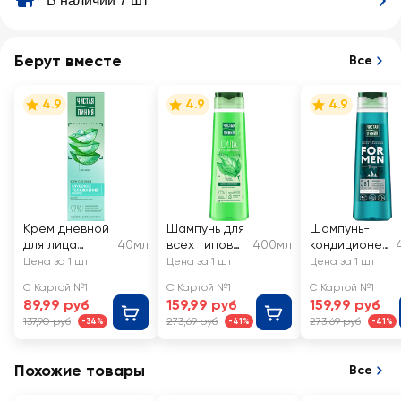
В наличии 7 шт
Берут вместе
Все
4.9
4.9
4.9
Крем дневной
Шампунь для
Шампунь-
для лица
40мл
всех типов
400мл
кондиционер
ЧИСТАЯ ЛИНИЯ
волос
для волос-
Цена за 1 шт
Цена за 1 шт
Цена за 1 шт
увлажняющий,
ЧИСТАЯ
гель для
С Картой №1
С Картой №1
С Картой №1
для
ЛИНИЯ
душа
89,99 руб
159,99 руб
159,99 руб
комбинирован
Крапива, на
мужской
137,90 руб
273,69 руб
273,69 руб
-34%
-41%
-41%
ной кожи
отваре
ЧИСТАЯ
целебных
ЛИНИЯ For
трав
Men 3в1
Похожие товары
Все
Энергия и
чистота