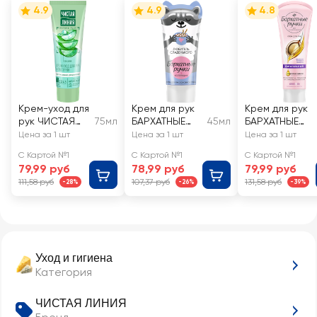
4.9
4.9
4.8
Крем-уход для
Крем для рук
Крем для рук
рук ЧИСТАЯ
75мл
БАРХАТНЫЕ
45мл
БАРХАТНЫЕ
ЛИНИЯ
РУЧКИ
РУЧКИ
Цена за 1 шт
Цена за 1 шт
Цена за 1 шт
Интенсивное
Основной
Питательный
С Картой №1
С Картой №1
С Картой №1
увлажнение
уход
79,99 руб
78,99 руб
79,99 руб
Сок алоэ
111,58 руб
107,37 руб
131,58 руб
-28%
-26%
-39%
Уход и гигиена
Категория
ЧИСТАЯ ЛИНИЯ