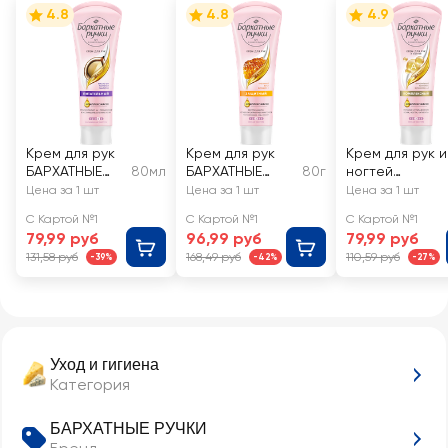
4.8
4.8
4.9
Крем для рук
Крем для рук
Крем для рук и
БАРХАТНЫЕ
80мл
БАРХАТНЫЕ
80г
ногтей
РУЧКИ
РУЧКИ
БАРХАТНЫЕ
Цена за 1 шт
Цена за 1 шт
Цена за 1 шт
Питательный
Защитный
РУЧКИ
С Картой №1
С Картой №1
С Картой №1
Комплексный
79,99 руб
96,99 руб
79,99 руб
131,58 руб
168,49 руб
110,59 руб
-39%
-42%
-27%
Уход и гигиена
Категория
БАРХАТНЫЕ РУЧКИ