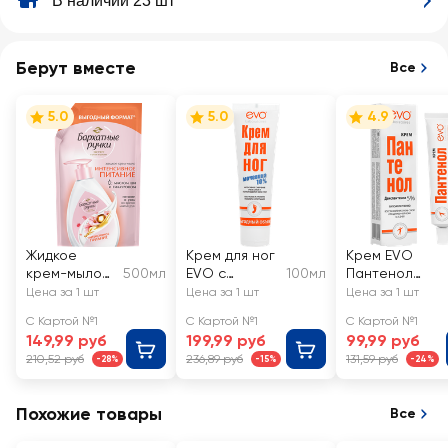
В наличии 23 шт
Берут вместе
Все
5.0
5.0
4.9
Жидкое
Крем для ног
Крем EVO
крем-мыло
500мл
EVO с
100мл
Пантенол
БАРХАТНЫЕ
мочевиной
универсальны
Цена за 1 шт
Цена за 1 шт
Цена за 1 шт
РУЧКИ
С Картой №1
С Картой №1
С Картой №1
Интенсивное
149,99 руб
199,99 руб
99,99 руб
питание
210,52 руб
236,89 руб
131,59 руб
-28%
-15%
-24%
Похожие товары
Все