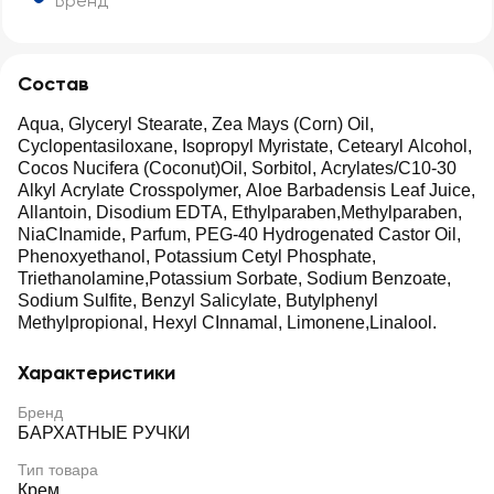
Бренд
Состав
Aqua, Glyceryl Stearate, Zea Mays (Corn) Oil,
Cyclopentasiloxane, Isopropyl Myristate, Cetearyl Alcohol,
Cocos Nucifera (Coconut)Oil, Sorbitol, Acrylates/C10-30
Alkyl Acrylate Crosspolymer, Aloe Barbadensis Leaf Juice,
Allantoin, Disodium EDTA, Ethylparaben,Methylparaben,
NiaCInamide, Parfum, PEG-40 Hydrogenated Castor Oil,
Phenoxyethanol, Potassium Cetyl Phosphate,
Triethanolamine,Potassium Sorbate, Sodium Benzoate,
Sodium Sulfite, Benzyl Salicylate, Butylphenyl
Methylpropional, Hexyl CInnamal, Limonene,Linalool.
Характеристики
Бренд
БАРХАТНЫЕ РУЧКИ
Тип товара
Крем