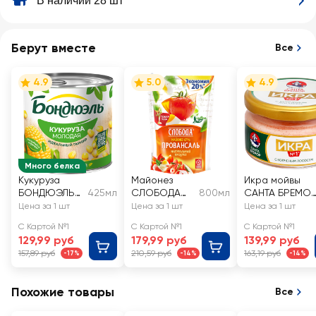
В наличии 28 шт
Берут вместе
Все
4.9
5.0
4.9
Много белка
Кукуруза
Майонез
Икра мойвы
БОНДЮЭЛЬ
425мл
СЛОБОДА
800мл
САНТА БРЕМО
молодая
Провансаль
Икра №1,
Цена за 1 шт
Цена за 1 шт
Цена за 1 шт
67%
деликатесная
С Картой №1
С Картой №1
С Картой №1
с копченым
129,99 руб
179,99 руб
139,99 руб
лососем
157,89 руб
210,59 руб
163,19 руб
-17%
-14%
-14%
Похожие товары
Все