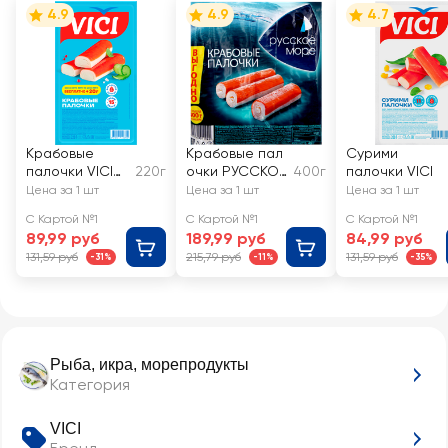
4.9
4.9
4.7
Крабовые
Крабовые пал
Сурими
палочки VICI
220г
очки РУССКОЕ
400г
палочки VICI
200+20г
МОРЕ
Цена за 1 шт
Цена за 1 шт
Цена за 1 шт
С Картой №1
С Картой №1
С Картой №1
89,99 руб
189,99 руб
84,99 руб
131,59 руб
215,79 руб
131,59 руб
-31%
-11%
-35%
Рыба, икра, морепродукты
Категория
VICI