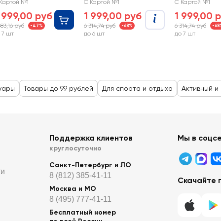
S07
S08
Картой №1
С Картой №1
С Картой №1
 999,00 руб
1 999,00 руб
1 999,00 
683,16 руб
6 314,74 руб
6 314,74 руб
-47%
-68%
-68
 7 шт
до 6 шт
до 7 шт
уары
Товары до 99 рублей
Для спорта и отдыха
Активный и
Поддержка клиентов
Мы в соцс
круглосуточно
Санкт-Петербург и ЛО
ти
8 (812) 385-41-11
Скачайте 
Москва и МО
8 (495) 777-41-11
Бесплатный номер