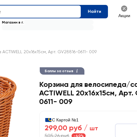
Найти
Акции
Магазин в г.
ACTIWELL 20х16х15см, Арт. GV28816-0611- 009
Баллы за отзыв
Корзина для велосипеда/с
ACTIWELL 20х16х15см, Арт.
0611- 009
С Картой №1
299,00 руб /
шт
505,26 руб
-40%