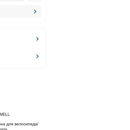
WELL
ина для велосипеда/
ката