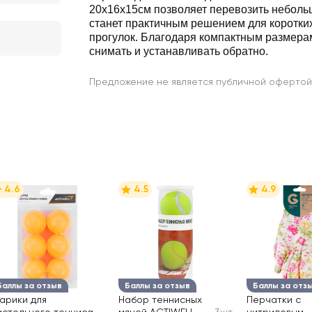
20х16х15см позволяет перевозить неболь
станет практичным решением для коротких
прогулок. Благодаря компактным размерам
снимать и устанавливать обратно.
Предложение не является публичной офертой
4.6
4.5
4.9
Баллы за отзыв
Баллы за отзыв
Баллы за отз
арики для
Набор теннисных
Перчатки с