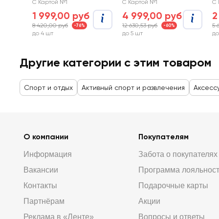
С Картой №1
С Картой №1
С 
1 999,00 руб
4 999,00 руб
2
8 420,00 руб
12 630,53 руб
5 
-76%
-60%
до 4 шт
до 5 шт
до
Другие категории с этим товаром
Спорт и отдых
Активный спорт и развлечения
Аксесс
О компании
Покупателям
Информация
Забота о покупателях
Вакансии
Программа лояльнос
Контакты
Подарочные карты
Партнёрам
Акции
Реклама в «Ленте»
Вопросы и ответы