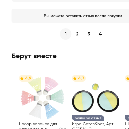
Вы можете оставить отзыв после покупки
1
2
3
4
Берут вместе
4.9
4.7
Баллы за отзыв
Набор воланов для
Игра Catch&bat, Арт.
Ш