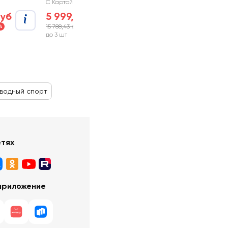
С Картой №1
руб
5 999,00 руб
15 788,43 руб
%
-62%
до 3 шт
 водный спорт
етях
приложение