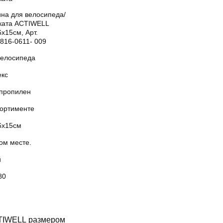
ина для велосипеда/
ката ACTIWELL
х15см, Арт.
816-0611- 009
велосипеда
екс
пропилен
сортименте
6х15см
ом месте.
й
80
CTIWELL размером