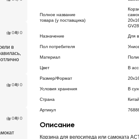
Корз
Полное название
само
товара (у поставщика)
20х16
GV28
0
0
Назначение
Для 
Пол потребителя
Унис
рели в
равилась,
Материал
Поли
 отлично
Цвет
В ас
Размер/Формат
20х1
0
0
Условия хранения
В сух
Страна
Кита
Артикул
7688
0
0
Описание
амокат
Корзина для велосипеда или самоката A