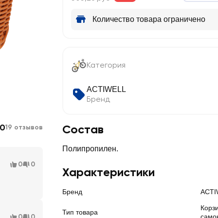
Количество товара ограничено
Категория
ACTIWELL
Бренд
.0
Состав
19 отзывов
Полипропилен.
0
0
Характеристики
Бренд
ACTI
Корз
Тип товара
0
0
само