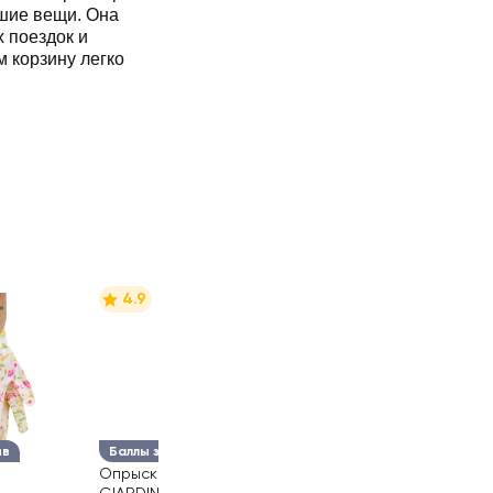
шие вещи. Она
 поездок и
 корзину легко
4.9
ыв
Баллы за отзыв
Опрыскиватель