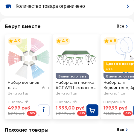
Количество товара ограничено
Берут вместе
Все
4.9
4.9
4.8
Цвета в ассор
нте
Баллы за отзыв
Баллы за отзы
Набор воланов
Набор для пикника
Набор для
для
6шт
ACTIWELL складной
бадминтона, А
бадминтона, в
стол и 4 стула
GFSP01-N
Цена за 1 шт
Цена за 1 шт
Цена за 1 шт
ассортименте,
NEW2023, Арт.
С Картой №1
С Картой №1
С Картой №1
Арт. GFSP04-S
FSET-01
49,99 руб
1 999,00 руб
199,99 руб
168,42 руб
6 314,74 руб
421,05 руб
-70%
-68%
-52%
Похожие товары
Все