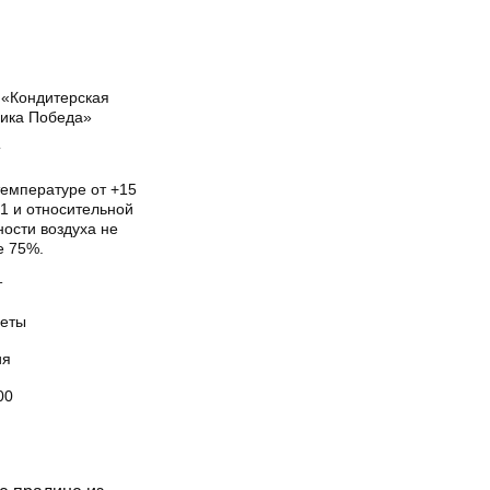
«Кондитерская
ика Победа»
Т
температуре от +15
1 и относительной
ости воздуха не
е 75%.
т
еты
ия
00