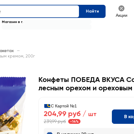
Найти
Акции
Магазин в г.
пакетах
—
ым кремом, 200г
Конфеты ПОБЕДА ВКУСА Со
лесным орехом и ореховым
С Картой №1
204,99 руб /
шт
В к
239,99 руб
-14%