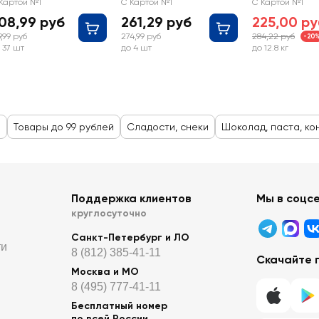
афельные
трюфелей: айриш
весовые
Картой №1
С Картой №1
С Картой №1
крем и капучино
08,99 руб
261,29 руб
225,00 ру
9,99 руб
274,99 руб
284,22 руб
-20
 37 шт
до 4 шт
до 12.8 кг
е
Товары до 99 рублей
Сладости, снеки
Шоколад, паста, к
Поддержка клиентов
Мы в соцс
круглосуточно
Санкт-Петербург и ЛО
ти
8 (812) 385-41-11
Скачайте 
Москва и МО
8 (495) 777-41-11
Бесплатный номер
по всей России