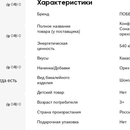
Характеристики
0
0
Бренд
ПОБЕ
Конф
Полное название
Сона
товара (у поставщика)
орех
0
0
Энергетическая
540 к
ценность
Вкусы
Какао
0
0
Начинка/Добавки
Орех
Вид бакалейного
Шоко
гда есть
изделия
Детский товар
Нет
Возраст потребителя
3+
0
0
Страна произрастания
Росс
Подарочная упаковка
Нет