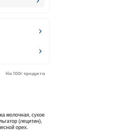
На 100г продукта
тка молочная, сухое
ьгатор (лецитин),
лесной орех.