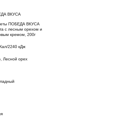
ДА ВКУСА
еты ПОБЕДА ВКУСА
та с лесным орехом и
овым кремом, 200г
Кал/2240 кДж
, Лесной орех
ладный
ия