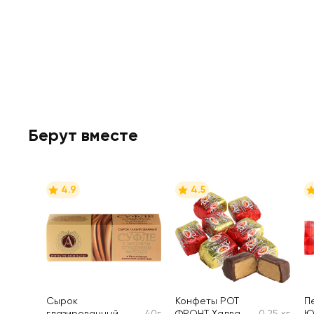
Берут вместе
4.9
4.5
Сырок
Конфеты РОТ
П
глазированный
40г
ФРОНТ Халва
0.25 кг
Ю