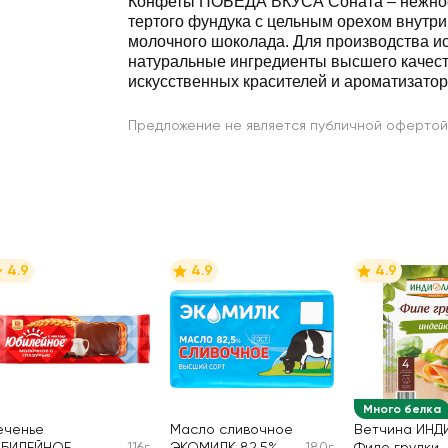
Конфеты ПОБЕДА ВКУСА Соната – нежное
тертого фундука с цельным орехом внутри
молочного шоколада. Для производства и
натуральные ингредиенты высшего качест
искусственных красителей и ароматизатор
Предложение не является публичной офертой
4.9
4.9
4.9
Много белка
еченье
Масло сливочное
Ветчина ИНД
БИЛЕЙНОЕ
116г
ЭКОМИЛК 82,5%
180г
Филе грудки