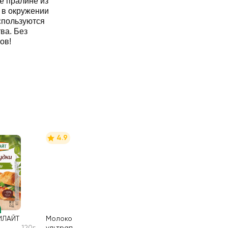
 пралине из
 в окружении
спользуются
ва. Без
ов!
4.9
ИЛАЙТ
Молоко
120г
ультрапастеризо
950мл