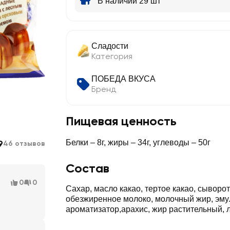
В наличии 29 шт
Сладости
Категория
ПОБЕДА ВКУСА
Бренд
Пищевая ценность
9
Белки – 8г, жиры – 34г, углеводы – 50г
46 отзывов
Состав
0
0
Сахар, масло какао, тертое какао, сыворо
обезжиренное молоко, молочный жир, эмул
ароматизатор,арахис, жир растительный, 