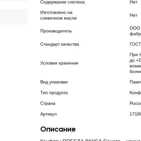
Содержание глютена
Нет
Изготовлено на
Нет
сливочном масле
ООО 
Производитель
фабр
Стандарт качества
ГОС
При 
до +2
Условия хранения
влажн
боле
Вид упаковки
Паке
Тип продукта
Конф
Страна
Росс
Артикул
1718
Описание