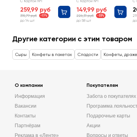
Соната, без
в
С Картой №1
С Картой №1
С 
сахара
259,99 руб
149,99 руб
2
315,79 руб
226,31 руб
21
-17%
-33%
до 14 шт
до 58 шт
до
Другие категории с этим товаром
Сыры
Конфеты в пакетах
Сладости
Конфеты, драж
О компании
Покупателям
Информация
Забота о покупателях
Вакансии
Программа лояльнос
Контакты
Подарочные карты
Партнёрам
Акции
Реклама в «Ленте»
Вопросы и ответы