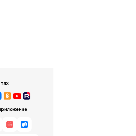
етях
приложение