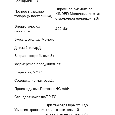
Бренд
KINDER
Пирожное бисквитное
Полное название
KINDER Молочный ломтик
товара (у поставщика)
с молочной начинкой, 28г
Энергетическая
422 кКал
ценность
Вкусы
Шоколад, Молоко
Детский товар
Да
Возраст потребителя
3+
Фермерская продукция
Нет
Жирность, %
27,9
Содержание лактозы
Да
Производитель
Ferrero oHG mbH
Стандарт качества
ТР ТС
При температуре от 0 до
Условия хранения
+4 и относительной
влажности не более 65%.