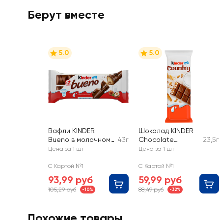
Берут вместе
5.0
5.0
Вафли KINDER
Шоколад KINDER
Bueno в молочном
43г
Chocolate
23,5г
шоколаде
Country с
Цена за 1 шт
Цена за 1 шт
молочно-
злаковой
С Картой №1
С Картой №1
начинкой
93,99 руб
59,99 руб
105,29 руб
88,49 руб
-10%
-32%
Похожие товары