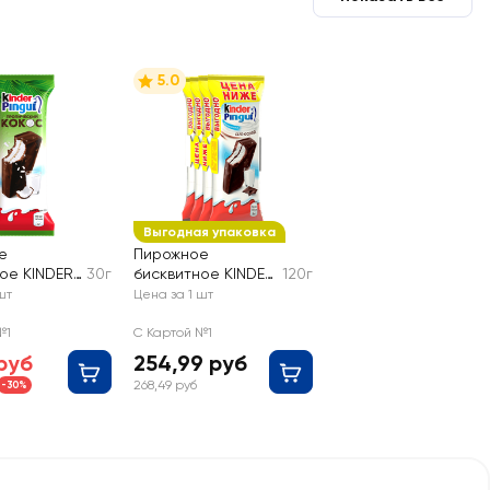
5.0
Выгодная упаковка
е
Пирожное
ое KINDER
30г
бисквитное KINDER
120г
окос
Pingui Шоколад с
шт
Цена за 1 шт
молочной
начинкой, 4x30г
№1
С Картой №1
руб
254,99 руб
268,49 руб
-30%