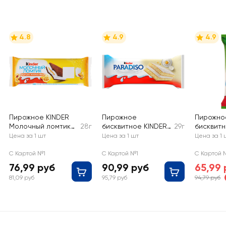
4.8
4.9
4.9
Пирожное KINDER
Пирожное
Пирожно
Молочный ломтик
28г
бисквитное KINDER
29г
бисквитн
бисквит с молочной
Paradiso с
Pingui К
Цена за 1 шт
Цена за 1 шт
Цена за 1 
начинкой и вкусом
молочной начинкой
персик-маракуйя,
С Картой №1
С Картой №1
С Картой 
без змж
76,99 руб
90,99 руб
65,99 
81,09 руб
95,79 руб
94,79 руб