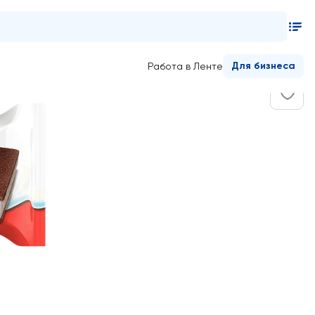
олочный ломтик с молочной начинкой, 28г
Для бизнеса
Работа в Ленте