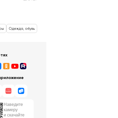
ры
Одежда, обувь
етях
приложение
Наведите
камеру
и скачайте