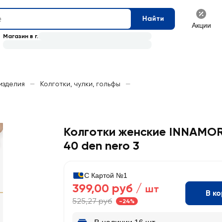
Найти
Акции
Магазин в г.
изделия
—
Колготки, чулки, гольфы
—
Колготки женские INNAMORE
40 den nero 3
С Картой №1
399,00 руб /
шт
В к
525,27 руб
-24%