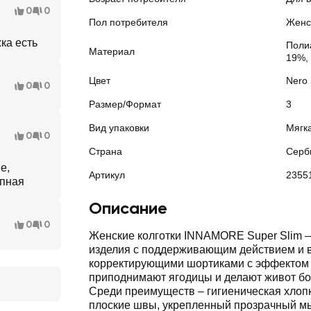
0
0
Пол потребителя
Женс
ка есть
Поли
Материал
19%,
Цвет
Nero
0
0
Размер/Формат
3
Вид упаковки
Мягк
0
0
Страна
Серб
е,
Артикул
2355
упная
Описание
0
0
Женские колготки INNAMORE Super Slim –
изделия с поддерживающим действием и 
корректирующими шортиками с эффектом 
приподнимают ягодицы и делают живот бо
Среди преимуществ – гигиеническая хлоп
плоские швы, укрепленный прозрачный мы