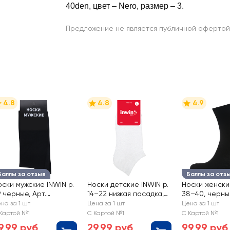
40den, цвет – Nero, размер – 3.
Предложение не является публичной офертой
4.8
4.8
4.9
Баллы за отзыв
Баллы за отз
оски мужские INWIN р.
Носки детские INWIN р.
Носки женские
 черные, Арт.
14–22 низкая посадка,
38–40, черные
MS02-01
белые, Арт BKSU-01-LW
BWS01-02
на за 1 шт
Цена за 1 шт
Цена за 1 шт
Картой №1
С Картой №1
С Картой №1
9,99 руб
29,99 руб
99,99 руб