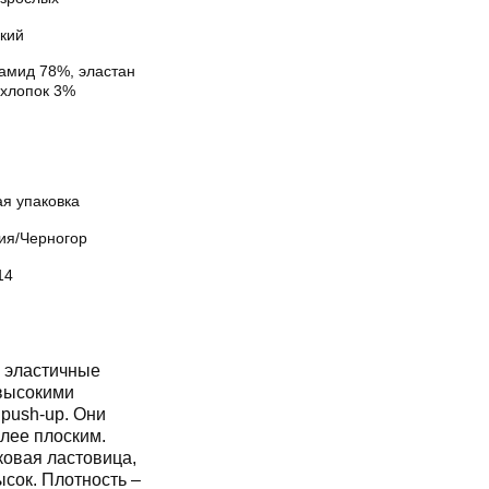
кий
амид 78%, эластан
 хлопок 3%
ая упаковка
ия/Черногор
14
 эластичные
высокими
push-up. Они
лее плоским.
ковая ластовица,
сок. Плотность –