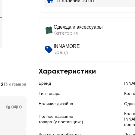
В наличии 16 шт
Одежда и аксессуары
Категория
INNAMORE
Бренд
Характеристики
Бренд
INN
.2
13 отзывов
Тип товара
Колго
Наличие дизайна
Одно
0
0
Колго
Полное название
INNA
товара (у поставщика)
den n
Возраст потребителя
Для 