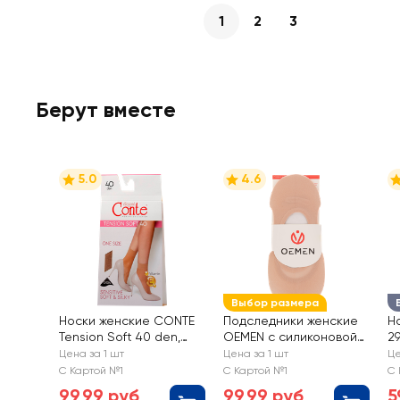
1
2
3
Берут вместе
5.0
4.6
Выбор размера
Носки женские CONTE
Подследники женские
Н
Tension Soft 40 den,
OEMEN с силиконовой
29
natural, Арт. 8С-7
вставкой на пятке,
B
Цена за 1 шт
Цена за 1 шт
Це
СП/14С-55СП
бежевые, Арт. KP006
С Картой №1
С Картой №1
С 
99,99 руб
99,99 руб
5