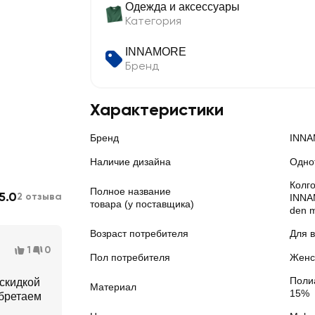
Одежда и аксессуары
Категория
INNAMORE
Бренд
Характеристики
Бренд
INN
Наличие дизайна
Одно
Колго
Полное название
5.0
2 отзыва
INNA
товара (у поставщика)
den 
Возраст потребителя
Для 
1
0
Пол потребителя
Женс
Поли
 скидкой
Материал
15%
обретаем