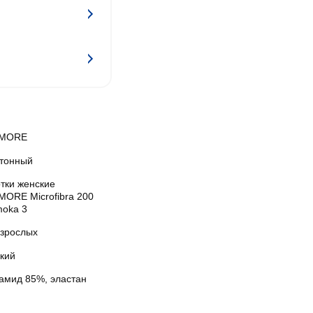
AMORE
тонный
тки женские
MORE Microfibra 200
moka 3
взрослых
кий
амид 85%, эластан