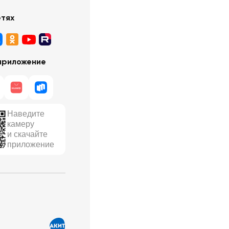
етях
приложение
Наведите
камеру
и скачайте
приложение