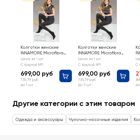
Колготки женские
Колготки женские
К
INNAMORE Microfibra
INNAMORE Microfibra
I
100 den nero 3
100 den nero 4
M
Цена за 1 шт
Цена за 1 шт
Це
С Картой №1
С Картой №1
С 
699,00 руб
699,00 руб
2
735,79 руб
735,79 руб
31
до 1 шт
до 3 шт
до
Другие категории с этим товаром
Одежда и аксессуары
Чулочно-носочные изделия
Ко