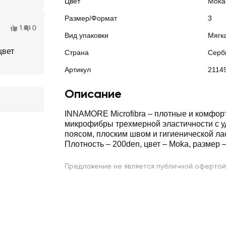
Цвет
Moka
Размер/Формат
3
1
0
Вид упаковки
Мягк
цвет
Страна
Серб
Артикул
2114
Описание
INNAMORE Microfibra – плотные и комфорт
микрофибры трехмерной эластичности с 
поясом, плоским швом и гигиенической ла
Плотность – 200den, цвет – Moka, размер –
Предложение не является публичной офертой