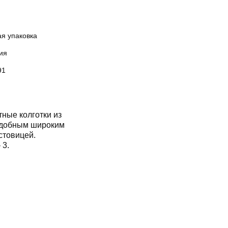
ая упаковка
ия
91
ные колготки из
удобным широким
стовицей.
 3.