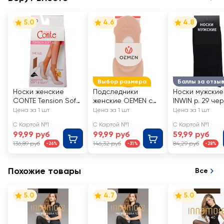
5.0
4.6
4.8
Выбор размера
Баллы за отзы
Носки женские
Подследники
Носки мужские
CONTE Tension Soft
женские OEMEN с
INWIN р. 29 че
40 den, natural, Арт.
силиконовой
Арт. BMS02-01
Цена за 1 шт
Цена за 1 шт
Цена за 1 шт
8С-7 СП/14С-55СП
вставкой на пятке,
С Картой №1
С Картой №1
С Картой №1
бежевые, Арт.
99,99 руб
99,99 руб
59,99 руб
KP006
136,89 руб
146,32 руб
84,29 руб
-26%
-31%
-28%
Похожие товары
Все
5.0
4.7
5.0