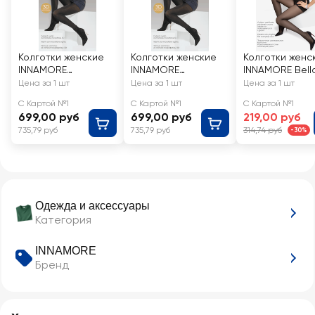
Колготки женские
Колготки женские
Колготки женс
INNAMORE
INNAMORE
INNAMORE Bell
Microfibra 100 den
Microfibra 100 den
den Moka 2
Цена за 1 шт
Цена за 1 шт
Цена за 1 шт
nero 3
nero 4
С Картой №1
С Картой №1
С Картой №1
699,00 руб
699,00 руб
219,00 руб
735,79 руб
735,79 руб
314,74 руб
-30%
Одежда и аксессуары
Категория
INNAMORE
Бренд