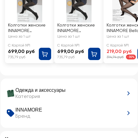
Колготки женские
Колготки женские
Колготки женс
INNAMORE
INNAMORE
INNAMORE Bell
Microfibra 100 den
Microfibra 100 den
den Moka 2
Цена за 1 шт
Цена за 1 шт
Цена за 1 шт
nero 3
nero 4
С Картой №1
С Картой №1
С Картой №1
699,00 руб
699,00 руб
219,00 руб
735,79 руб
735,79 руб
314,74 руб
-30%
Одежда и аксессуары
Категория
INNAMORE
Бренд