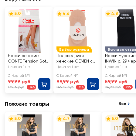
5.0
4.6
4.8
Выбор размера
Баллы за отзы
Носки женские
Подследники
Носки мужские
CONTE Tension Soft
женские OEMEN с
INWIN р. 29 че
40 den, natural, Арт.
силиконовой
Арт. BMS02-01
Цена за 1 шт
Цена за 1 шт
Цена за 1 шт
8С-7 СП/14С-55СП
вставкой на пятке,
С Картой №1
С Картой №1
С Картой №1
бежевые, Арт.
99,99 руб
99,99 руб
59,99 руб
KP006
136,89 руб
146,32 руб
84,29 руб
-26%
-31%
-28%
Похожие товары
Все
5.0
4.7
5.0