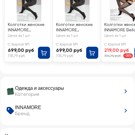
Колготки женские
Колготки женские
Колготки женс
INNAMORE
INNAMORE
INNAMORE Bell
Microfibra 100 den
Microfibra 100 den
den Moka 2
Цена за 1 шт
Цена за 1 шт
Цена за 1 шт
nero 3
nero 4
С Картой №1
С Картой №1
С Картой №1
699,00 руб
699,00 руб
219,00 руб
735,79 руб
735,79 руб
314,74 руб
-30%
Одежда и аксессуары
Категория
INNAMORE
Бренд