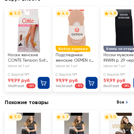
5.0
4.6
4.8
Выбор размера
Баллы за отзы
Носки женские
Подследники
Носки мужские
CONTE Tension Soft
женские OEMEN с
INWIN р. 29 че
40 den, natural, Арт.
силиконовой
Арт. BMS02-01
Цена за 1 шт
Цена за 1 шт
Цена за 1 шт
8С-7 СП/14С-55СП
вставкой на пятке,
С Картой №1
С Картой №1
С Картой №1
бежевые, Арт.
99,99 руб
99,99 руб
59,99 руб
KP006
136,89 руб
146,32 руб
84,29 руб
-26%
-31%
-28%
Похожие товары
Все
5.0
4.7
5.0