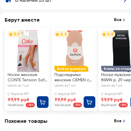
В наличии 20 шт
Берут вместе
Все
5.0
4.6
4.8
Выбор размера
Баллы за отзы
Носки женские
Подследники
Носки мужские
CONTE Tension Soft
женские OEMEN с
INWIN р. 29 че
40 den, natural, Арт.
силиконовой
Арт. BMS02-01
Цена за 1 шт
Цена за 1 шт
Цена за 1 шт
8С-7 СП/14С-55СП
вставкой на пятке,
С Картой №1
С Картой №1
С Картой №1
бежевые, Арт.
99,99 руб
99,99 руб
59,99 руб
KP006
136,89 руб
146,32 руб
84,29 руб
-26%
-31%
-28%
Похожие товары
Все