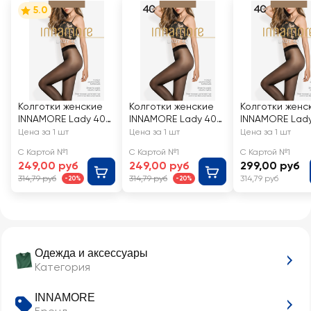
5.0
Колготки женские
Колготки женские
Колготки женс
INNAMORE Lady 40
INNAMORE Lady 40
INNAMORE Lad
den daino 2
den daino 5
den daino 4
Цена за 1 шт
Цена за 1 шт
Цена за 1 шт
С Картой №1
С Картой №1
С Картой №1
249,00 руб
249,00 руб
299,00 руб
314,79 руб
314,79 руб
314,79 руб
-20%
-20%
Одежда и аксессуары
Категория
INNAMORE