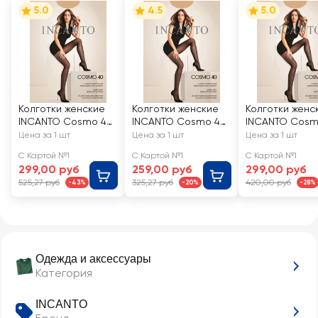
5.0
4.5
5.0
Колготки женские
Колготки женские
Колготки женс
INCANTO Cosmo 40
INCANTO Cosmo 40
INCANTO Cosm
den melon 2
den melon 4
den melon 5
Цена за 1 шт
Цена за 1 шт
Цена за 1 шт
С Картой №1
С Картой №1
С Картой №1
299,00 руб
259,00 руб
299,00 руб
525,27 руб
325,27 руб
420,00 руб
-43%
-20%
-28%
Одежда и аксессуары
Категория
INCANTO