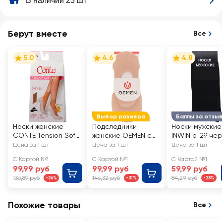
В наличии 23 шт
Берут вместе
Все
5.0
4.6
4.8
Выбор размера
Баллы за отзы
Носки женские
Подследники
Носки мужские
CONTE Tension Soft
женские OEMEN с
INWIN р. 29 че
40 den, natural, Арт.
силиконовой
Арт. BMS02-01
Цена за 1 шт
Цена за 1 шт
Цена за 1 шт
8С-7 СП/14С-55СП
вставкой на пятке,
С Картой №1
С Картой №1
С Картой №1
бежевые, Арт.
99,99 руб
99,99 руб
59,99 руб
KP006
136,89 руб
146,32 руб
84,29 руб
-26%
-31%
-28%
Похожие товары
Все