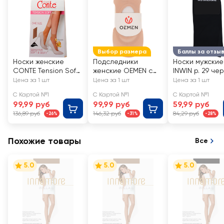
Выбор размера
Баллы за отзы
Носки женские
Подследники
Носки мужские
CONTE Tension Soft
женские OEMEN с
INWIN р. 29 че
40 den, natural, Арт.
силиконовой
Арт. BMS02-01
Цена за 1 шт
Цена за 1 шт
Цена за 1 шт
8С-7 СП/14С-55СП
вставкой на пятке,
С Картой №1
С Картой №1
С Картой №1
бежевые, Арт.
99,99 руб
99,99 руб
59,99 руб
KP006
136,89 руб
146,32 руб
84,29 руб
-26%
-31%
-28%
Похожие товары
Все
5.0
5.0
5.0