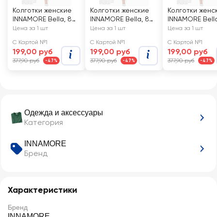
Колготки женские
Колготки женские
Колготки женс
INNAMORE Bella, 8
INNAMORE Bella, 8
INNAMORE Bella
den diano 4
den diano 2
den nero 4
Цена за 1 шт
Цена за 1 шт
Цена за 1 шт
С Картой №1
С Картой №1
С Картой №1
199,00 руб
199,00 руб
199,00 руб
377,90 руб
377,90 руб
377,90 руб
-47%
-47%
-47%
Одежда и аксессуары
Категория
INNAMORE
Бренд
Характеристики
Бренд
INNAMORE