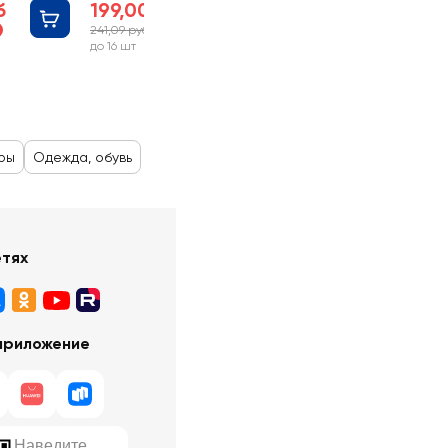
б
199,00 руб
241,09 руб
-17%
до 16 шт
ры
Одежда, обувь
етях
приложение
Наведите