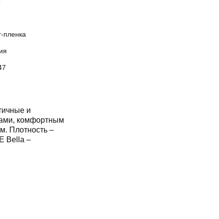
o
т-пленка
ия
47
тичные и
ками, комфортным
м. Плотность –
E Bella –