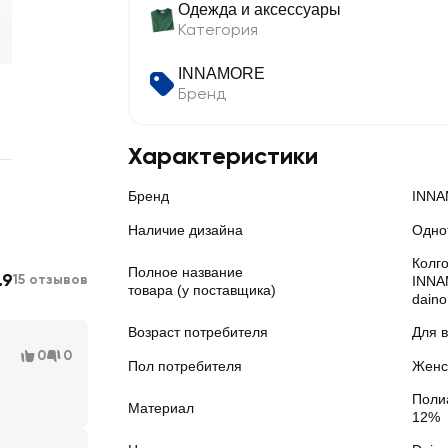
Одежда и аксессуары
Категория
INNAMORE
Бренд
Характеристики
Бренд
INN
Наличие дизайна
Одно
Колго
Полное название
.9
15 отзывов
INNA
товара (у поставщика)
daino
Возраст потребителя
Для 
0
0
Пол потребителя
Женс
Поли
Материал
12%