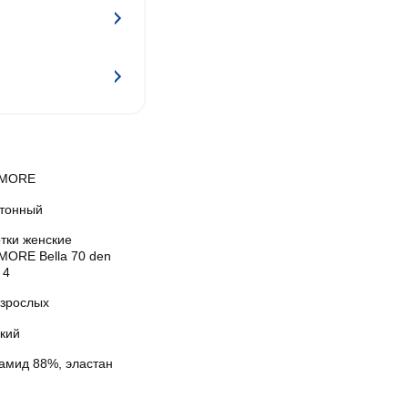
AMORE
тонный
тки женские
MORE Bella 70 den
 4
взрослых
кий
амид 88%, эластан