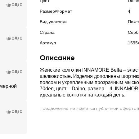
Цвет
Dain
0
0
Размер/Формат
4
Вид упаковки
Паке
Страна
Серб
0
0
Артикул
1595
Описание
Женские колготки INNAMORE Bella – элас
0
0
шелковистые. Изделия дополнены шорти
поясом и укрепленным прозрачным мыско
змерной
70den, цвет – Daino, размер – 4. INNAMOR
идеальные колготки на каждый день.
Предложение не является публичной офертой
0
0