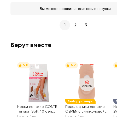
Вы можете оставить отзыв после покупки
1
2
3
Берут вместе
5.0
4.6
Выбор размера
Носки женские CONTE
Подследники женские
Н
Tension Soft 40 den,
OEMEN с силиконовой
29
natural, Арт. 8С-7
вставкой на пятке,
B
Цена за 1 шт
Цена за 1 шт
Це