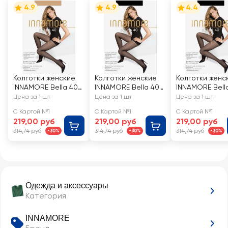
4.9
4.9
4.4
Колготки женские
Колготки женские
Колготки женс
INNAMORE Bella 40
INNAMORE Bella 40
INNAMORE Bell
den miele 3
den nero 4
den nero 2
Цена за 1 шт
Цена за 1 шт
Цена за 1 шт
С Картой №1
С Картой №1
С Картой №1
219,00 руб
219,00 руб
219,00 руб
314,74 руб
314,74 руб
314,74 руб
-30%
-30%
-30%
Одежда и аксессуары
Категория
INNAMORE