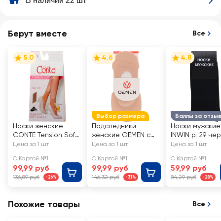
В наличии 22 шт
Берут вместе
Все
5.0
4.6
4.8
Выбор размера
Баллы за отзы
Носки женские
Подследники
Носки мужские
CONTE Tension Soft
женские OEMEN с
INWIN р. 29 че
40 den, natural, Арт.
силиконовой
Арт. BMS02-01
Цена за 1 шт
Цена за 1 шт
Цена за 1 шт
8С-7 СП/14С-55СП
вставкой на пятке,
С Картой №1
С Картой №1
С Картой №1
бежевые, Арт.
99,99 руб
99,99 руб
59,99 руб
KP006
136,89 руб
146,32 руб
84,29 руб
-26%
-31%
-28%
Похожие товары
Все