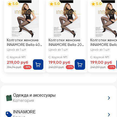
5.0
5.0
5.0
Колготки женские
Колготки женские
Колготки женс
INNAMORE Bella 40
INNAMORE Bella 20
INNAMORE Bell
den nero 5
den nero 2
den nero 5
Цена за 1 шт
Цена за 1 шт
Цена за 1 шт
С Картой №1
С Картой №1
С Картой №1
219,00 руб
199,00 руб
199,00 руб
314,74 руб
241,09 руб
241,09 руб
-30%
-17%
-17%
Одежда и аксессуары
Категория
INNAMORE