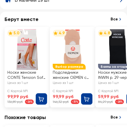
В наличии 19 шт
Берут вместе
Все
5.0
4.9
4.8
Выбор размера
Баллы за отзы
Носки женские
Подследники
Носки мужские
CONTE Tension Soft
женские OEMEN с
INWIN р. 29 че
40 den, natural, Арт.
силиконовой
Арт. BMS02-01
Цена за 1 шт
Цена за 1 шт
Цена за 1 шт
8С-7 СП/14С-55СП
вставкой на пятке,
С Картой №1
С Картой №1
С Картой №1
бежевые, Арт.
99,99 руб
99,99 руб
59,99 руб
KP006
136,89 руб
146,32 руб
84,29 руб
-26%
-31%
-28%
Похожие товары
Все