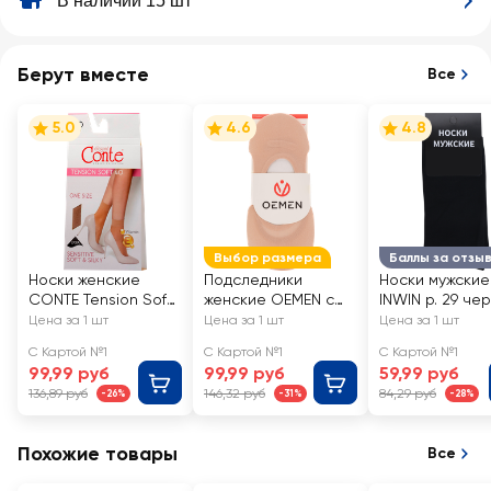
В наличии 15 шт
Берут вместе
Все
5.0
4.6
4.8
Выбор размера
Баллы за отзы
Носки женские
Подследники
Носки мужские
CONTE Tension Soft
женские OEMEN с
INWIN р. 29 че
40 den, natural, Арт.
силиконовой
Арт. BMS02-01
Цена за 1 шт
Цена за 1 шт
Цена за 1 шт
8С-7 СП/14С-55СП
вставкой на пятке,
С Картой №1
С Картой №1
С Картой №1
бежевые, Арт.
99,99 руб
99,99 руб
59,99 руб
KP006
136,89 руб
146,32 руб
84,29 руб
-26%
-31%
-28%
Похожие товары
Все