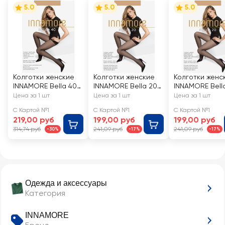
5.0
5.0
5.0
Колготки женские
Колготки женские
Колготки женс
INNAMORE Bella 40
INNAMORE Bella 20
INNAMORE Bell
den miele 2
den miele 2
den miele 5
Цена за 1 шт
Цена за 1 шт
Цена за 1 шт
С Картой №1
С Картой №1
С Картой №1
219,00 руб
199,00 руб
199,00 руб
314,74 руб
241,09 руб
241,09 руб
-30%
-17%
-17%
Одежда и аксессуары
Категория
INNAMORE