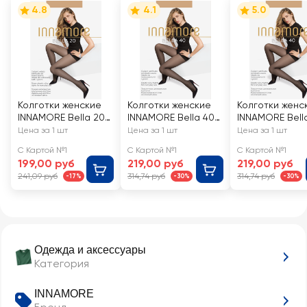
4.8
4.1
5.0
Колготки женские
Колготки женские
Колготки женс
INNAMORE Bella 20
INNAMORE Bella 40
INNAMORE Bell
den miele 3
den miele 4
den miele 2
Цена за 1 шт
Цена за 1 шт
Цена за 1 шт
С Картой №1
С Картой №1
С Картой №1
199,00 руб
219,00 руб
219,00 руб
241,09 руб
314,74 руб
314,74 руб
-17%
-30%
-30%
Одежда и аксессуары
Категория
INNAMORE