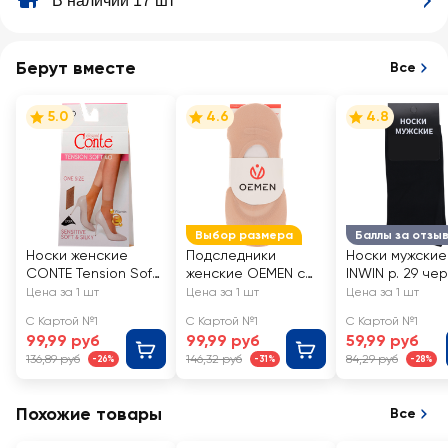
В наличии 17 шт
Берут вместе
Все
5.0
4.6
4.8
Выбор размера
Баллы за отзы
Носки женские
Подследники
Носки мужские
CONTE Tension Soft
женские OEMEN с
INWIN р. 29 че
40 den, natural, Арт.
силиконовой
Арт. BMS02-01
Цена за 1 шт
Цена за 1 шт
Цена за 1 шт
8С-7 СП/14С-55СП
вставкой на пятке,
С Картой №1
С Картой №1
С Картой №1
бежевые, Арт.
99,99 руб
99,99 руб
59,99 руб
KP006
136,89 руб
146,32 руб
84,29 руб
-26%
-31%
-28%
Похожие товары
Все