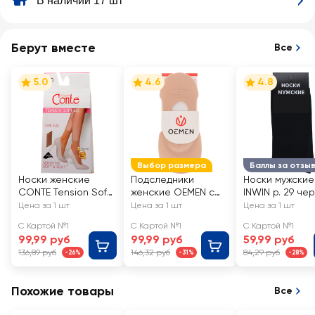
В наличии 17 шт
Берут вместе
Все
5.0
4.6
4.8
Выбор размера
Баллы за отзы
Носки женские
Подследники
Носки мужские
CONTE Tension Soft
женские OEMEN с
INWIN р. 29 че
40 den, natural, Арт.
силиконовой
Арт. BMS02-01
Цена за 1 шт
Цена за 1 шт
Цена за 1 шт
8С-7 СП/14С-55СП
вставкой на пятке,
С Картой №1
С Картой №1
С Картой №1
бежевые, Арт.
99,99 руб
99,99 руб
59,99 руб
KP006
136,89 руб
146,32 руб
84,29 руб
-26%
-31%
-28%
Похожие товары
Все