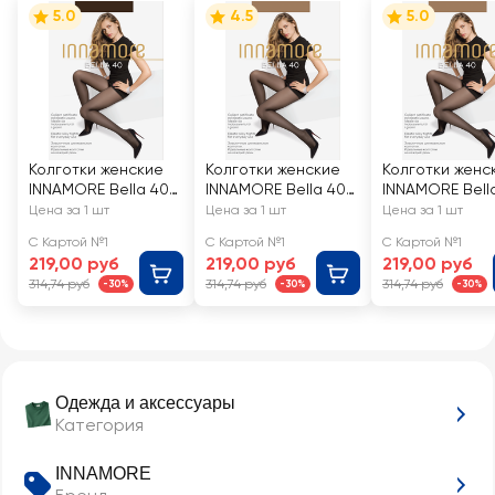
5.0
4.5
5.0
Колготки женские
Колготки женские
Колготки женс
INNAMORE Bella 40
INNAMORE Bella 40
INNAMORE Bell
den Moka 3
den daino 4
den daino 2
Цена за 1 шт
Цена за 1 шт
Цена за 1 шт
С Картой №1
С Картой №1
С Картой №1
219,00 руб
219,00 руб
219,00 руб
314,74 руб
314,74 руб
314,74 руб
-30%
-30%
-30%
Одежда и аксессуары
Категория
INNAMORE