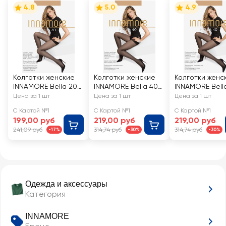
4.8
5.0
4.9
Колготки женские
Колготки женские
Колготки женс
INNAMORE Bella 20
INNAMORE Bella 40
INNAMORE Bell
den miele 3
den miele 2
den miele 3
Цена за 1 шт
Цена за 1 шт
Цена за 1 шт
С Картой №1
С Картой №1
С Картой №1
199,00 руб
219,00 руб
219,00 руб
241,09 руб
314,74 руб
314,74 руб
-17%
-30%
-30%
Одежда и аксессуары
Категория
INNAMORE