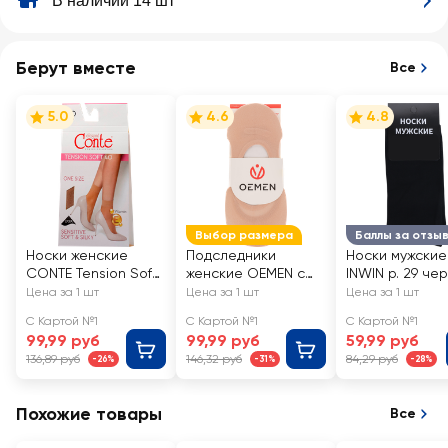
В наличии 14 шт
Берут вместе
Все
5.0
4.6
4.8
Выбор размера
Баллы за отзы
Носки женские
Подследники
Носки мужские
CONTE Tension Soft
женские OEMEN с
INWIN р. 29 че
40 den, natural, Арт.
силиконовой
Арт. BMS02-01
Цена за 1 шт
Цена за 1 шт
Цена за 1 шт
8С-7 СП/14С-55СП
вставкой на пятке,
С Картой №1
С Картой №1
С Картой №1
бежевые, Арт.
99,99 руб
99,99 руб
59,99 руб
KP006
136,89 руб
146,32 руб
84,29 руб
-26%
-31%
-28%
Похожие товары
Все