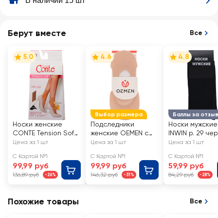
В наличии 15 шт
Берут вместе
Все
5.0
4.6
4.8
Выбор размера
Баллы за отзы
Носки женские
Подследники
Носки мужские
CONTE Tension Soft
женские OEMEN с
INWIN р. 29 че
40 den, natural, Арт.
силиконовой
Арт. BMS02-01
Цена за 1 шт
Цена за 1 шт
Цена за 1 шт
8С-7 СП/14С-55СП
вставкой на пятке,
С Картой №1
С Картой №1
С Картой №1
бежевые, Арт.
99,99 руб
99,99 руб
59,99 руб
KP006
136,89 руб
146,32 руб
84,29 руб
-26%
-31%
-28%
Похожие товары
Все