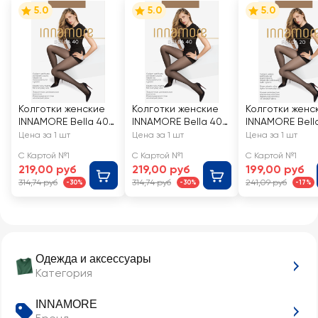
5.0
5.0
5.0
Колготки женские
Колготки женские
Колготки женс
INNAMORE Bella 40
INNAMORE Bella 40
INNAMORE Bell
den daino 2
den daino 5
den daino 5
Цена за 1 шт
Цена за 1 шт
Цена за 1 шт
С Картой №1
С Картой №1
С Картой №1
219,00 руб
219,00 руб
199,00 руб
314,74 руб
314,74 руб
241,09 руб
-30%
-30%
-17%
Одежда и аксессуары
Категория
INNAMORE