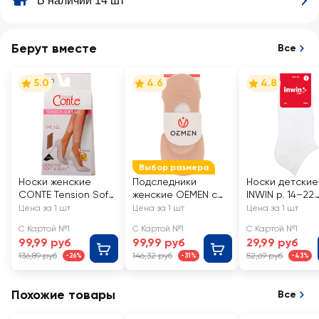
В наличии 14 шт
Берут вместе
Все
5.0
4.6
4.8
Выбор размера
Носки женские
Подследники
Носки детские
CONTE Tension Soft
женские OEMEN с
INWIN р. 14–22
40 den, natural, Арт.
силиконовой
низкая посадка
Цена за 1 шт
Цена за 1 шт
Цена за 1 шт
8С-7 СП/14С-55СП
вставкой на пятке,
белые, Арт BK
С Картой №1
С Картой №1
С Картой №1
бежевые, Арт.
01-LW
99,99 руб
99,99 руб
29,99 руб
KP006
136,89 руб
146,32 руб
52,69 руб
-26%
-31%
-43%
Похожие товары
Все