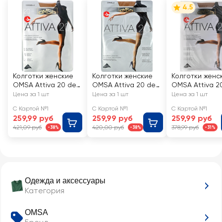
4.5
Колготки женские
Колготки женские
Колготки женс
OMSA Attiva 20 den
OMSA Attiva 20 den
OMSA Attiva 2
caramello 3
caramello 4
caramello 5
Цена за 1 шт
Цена за 1 шт
Цена за 1 шт
С Картой №1
С Картой №1
С Картой №1
259,99 руб
259,99 руб
259,99 руб
421,09 руб
420,00 руб
378,99 руб
-38%
-38%
-31%
Одежда и аксессуары
Категория
OMSA