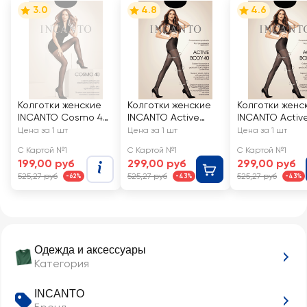
3.0
4.8
4.6
Колготки женские
Колготки женские
Колготки женс
INCANTO Cosmo 40
INCANTO Active
INCANTO Activ
den nero 3
Body 40 den nero 2
Body 40 den ne
Цена за 1 шт
Цена за 1 шт
Цена за 1 шт
С Картой №1
С Картой №1
С Картой №1
199,00 руб
299,00 руб
299,00 руб
525,27 руб
525,27 руб
525,27 руб
-62%
-43%
-43%
Одежда и аксессуары
Категория
INCANTO