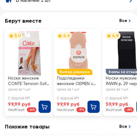
В наличии 1 шт
Берут вместе
Все
5.0
4.6
4.8
Выбор размера
Баллы за отзы
Носки женские
Подследники
Носки мужские
CONTE Tension Soft
женские OEMEN с
INWIN р. 29 че
40 den, natural, Арт.
силиконовой
Арт. BMS02-01
Цена за 1 шт
Цена за 1 шт
Цена за 1 шт
8С-7 СП/14С-55СП
вставкой на пятке,
С Картой №1
С Картой №1
С Картой №1
бежевые, Арт.
99,99 руб
99,99 руб
59,99 руб
KP006
136,89 руб
146,32 руб
84,29 руб
-26%
-31%
-28%
Похожие товары
Все