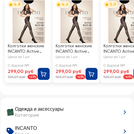
4.8
4.6
5.0
Колготки женские
Колготки женские
Колготки женс
INCANTO Active
INCANTO Active
INCANTO Activ
Body 40 den nero 2
Body 40 den nero 3
Body 40 den ne
Цена за 1 шт
Цена за 1 шт
Цена за 1 шт
С Картой №1
С Картой №1
С Картой №1
299,00 руб
299,00 руб
299,00 руб
525,27 руб
525,27 руб
525,27 руб
-43%
-43%
-43%
Одежда и аксессуары
Категория
INCANTO