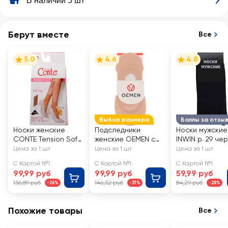
В наличии 5 шт
Берут вместе
Все
5.0
4.6
4.8
Выбор размера
Баллы за отзы
Носки женские
Подследники
Носки мужские
CONTE Tension Soft
женские OEMEN с
INWIN р. 29 че
40 den, natural, Арт.
силиконовой
Арт. BMS02-01
Цена за 1 шт
Цена за 1 шт
Цена за 1 шт
8С-7 СП/14С-55СП
вставкой на пятке,
С Картой №1
С Картой №1
С Картой №1
бежевые, Арт.
99,99 руб
99,99 руб
59,99 руб
KP006
136,89 руб
146,32 руб
84,29 руб
-26%
-31%
-28%
Похожие товары
Все