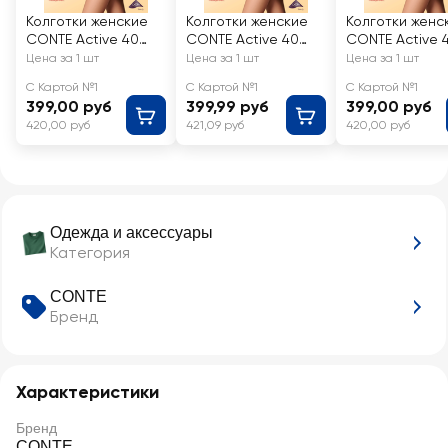
Колготки женские
Колготки женские
Колготки женс
CONTE Active 40
CONTE Active 40
CONTE Active 
den nero 2
den nero 3
den nero 4
Цена за 1 шт
Цена за 1 шт
Цена за 1 шт
С Картой №1
С Картой №1
С Картой №1
399,00 руб
399,99 руб
399,00 руб
420,00 руб
421,09 руб
420,00 руб
Одежда и аксессуары
Категория
CONTE
Бренд
Характеристики
Бренд
CONTE