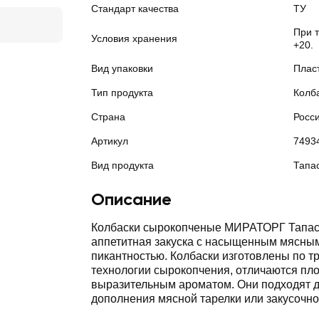
Стандарт качества
ТУ
При т
Условия хранения
+20.
Вид упаковки
Плас
Тип продукта
Колб
Страна
Росс
Артикул
7493
Вид продукта
Тапа
Описание
Колбаски сырокопченые МИРАТОРГ Тапас 
аппетитная закуска с насыщенным мясным
пикантностью. Колбаски изготовлены по 
технологии сырокопчения, отличаются пло
выразительным ароматом. Они подходят д
дополнения мясной тарелки или закусочно