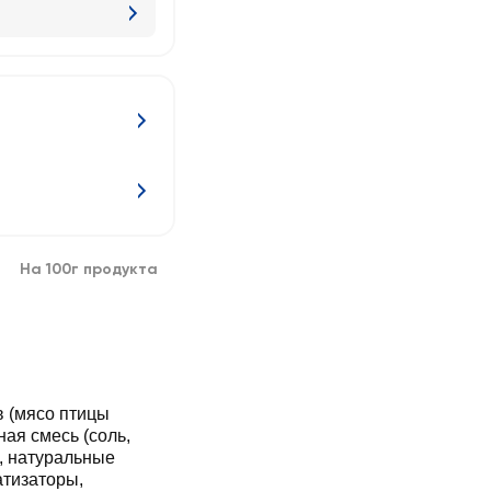
На 100г продукта
 (мясо птицы
ая смесь (соль,
а, натуральные
атизаторы,