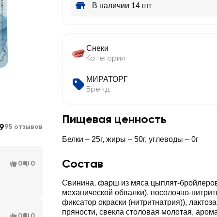
В наличии 14 шт
Снеки
Категория
МИРАТОРГ
Бренд
Пищевая ценность
9
95 отзывов
Белки – 25г, жиры – 50г, углеводы – 0г
Состав
0
0
Свинина, фарш из мяса цыплят-бройлеров
механической обвалки), посолочно-нитритн
фиксатор окраски (нитритнатрия)), лактоз
пряности, свекла столовая молотая, аром
0
0