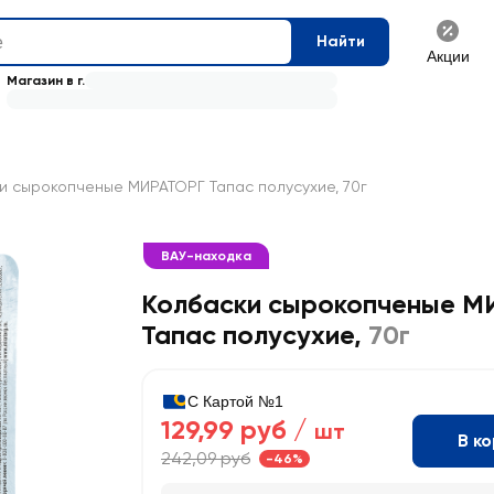
Найти
Акции
Магазин в г.
и сырокопченые МИРАТОРГ Тапас полусухие, 70г
ВАУ-находка
Колбаски сырокопченые М
Тапас полусухие
,
70г
С Картой №1
129,99 руб /
шт
В к
242,09 руб
-46%