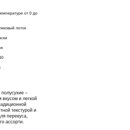
емпературе от 0 до
тиковый лоток
аски
ия
40
с
полусухие –
 вкусом и легкой
традиционной
тной текстурой и
ля перекуса,
го ассорти.