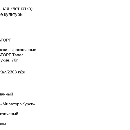
я
ная клетчатка),
е культуры
АТОРГ
аски сырокопченые
ТОРГ Тапас
ухие, 70г
Кал/2303 кДж
анный
«Мираторг-Курск»
копченый
ром