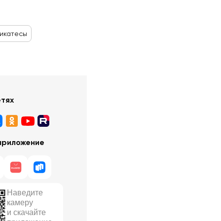
ликатесы
етях
приложение
Наведите
камеру
и скачайте