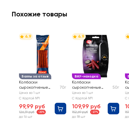
Похожие товары
4.9
4.9
Баллы за отзыв
ВАУ-находка
Колбаски
Колбаски
К
сырокопченые
70г
сырокопченые
50г
с
SMAKKY
ДЫМОВ Мини-
Д
Цена за 1 шт
Цена за 1 шт
Це
салями со вкусом
с
С Картой №1
С Картой №1
С 
Черный трюфель
И
99,99 руб
109,99 руб
1
п
126,31 руб
152,69 руб
15
-20%
-27%
до 16 шт
до 18 шт
до