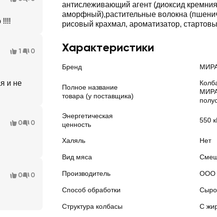
антислеживающий агент (диоксид кремни
аморфный),растительные волокна (пшенич
!!!
рисовый крахмал, ароматизатор, стартовы
Характеристики
1
0
Бренд
МИР
я и не
Колб
Полное название
МИРА
товара (у поставщика)
полус
Энергетическая
550 к
0
0
ценность
Халяль
Нет
Вид мяса
Смеш
Производитель
ООО 
0
0
Способ обработки
Сыро
Структура колбасы
С жи