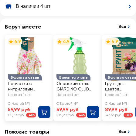
В наличии 4 шт
Берут вместе
Все
4.9
4.9
4.9
Баллы за отзыв
Баллы за отзыв
Баллы за отзы
Перчатки с
Опрыскиватель
Грунт для
нитриловым
GIARDINO CLUB
цветов
покрытием
550мл, Арт. SX-
GIARDINO CLU
Цена за 1 шт
Цена за 1 шт
Цена за 1 шт
GIARDINO CLUB р.
260/087007
С Картой №1
С Картой №1
С Картой №1
M, L полиэстер, Арт.
59,99 руб
59,99 руб
89,99 руб
GVGL10-1
115,79 руб
105,29 руб
147,36 руб
-48%
-43%
-38%
Похожие товары
Все