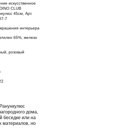
ение искусственное
DINO CLUB
кулюс 45см, Арт.
07-7
украшения интерьера
этилен 65%, железо
ный, розовый
й
22
 Ранункулюс
загородного дома,
й беседке или на
х материалов, но