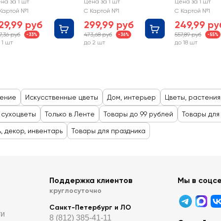
IARDINO CLUB Мак
GIARDINO CLUB
GIARDINO CL
на за 1 шт
Цена за 1 шт
Цена за 1 шт
см, Арт. 222108-2
Дельфиниум 78см, Арт.
Эвкалипт, Арт
Картой №1
С Картой №1
С Картой №1
222110-5
CH04023196
29,99 руб
299,99 руб
249,99 ру
7,36 руб
473,68 руб
557,89 руб
-33%
-36%
-55%
 1 шт
до 2 шт
до 18 шт
щение
Искусственные цветы
Дом, интерьер
Цветы, растения
 сухоцветы
Только в Ленте
Товары до 99 рублей
Товары для
, декор, инвентарь
Товары для праздника
Поддержка клиентов
Мы в соцс
круглосуточно
Санкт-Петербург и ЛО
ти
8 (812) 385-41-11