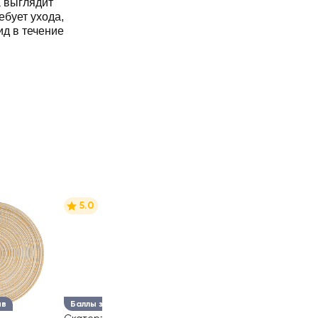
а выглядит
ебует ухода,
ид в течение
5.0
ыв
Баллы за отзыв