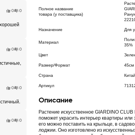
Раст
Полное название
GIAR
0
0
товара (у поставщика)
Ранун
2221
 хорошей
Назначение
Для 
Поли
Материал
35%
0
0
Цвет
Зеле
истичные,
Размер/Формат
45см
Страна
Кита
Артикул
7131
0
0
Описание
истичный.
Растение искусственное GIARDINO CLUB
поможет украсить интерьер квартиры или 
0
0
его можно поставить на крыльце, в садово
лоджии. Оно изготовлено из искусственны