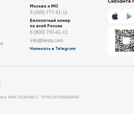
Скачайте 
Москва и МО
8 (495) 777-41-11
Бесплатный номер
по всей России
8 (800) 700-41-11
info@lenta.com
ия
Написать в Telegram
итера Б. ИНН 7814148471 · ОГРН 1037832048605