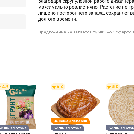
благодаря скрупулезной работе дизайнер
максимально реалистично. Растение не тр
лишено постороннего запаха, сохраняет в
долгого времени.
Предложение не является публичной офертой
4.9
4.4
5.0
Из нашей пекарни
Баллы за отзыв
Баллы за отзыв
Баллы за отз