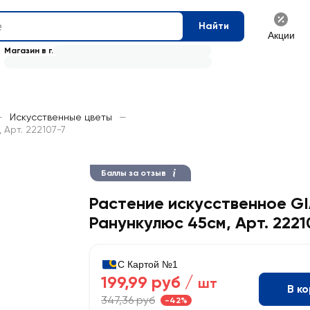
Найти
Акции
Магазин в г.
—
Искусственные цветы
—
Арт. 222107-7
Баллы за отзыв
Растение искусственное G
Ранункулюс 45см, Арт. 2221
С Картой №1
199,99 руб /
шт
В к
347,36 руб
-42%