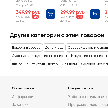
GIARDINO CLUB
GIARDINO CLUB
G
Цена за 1 шт
Цена за 1 шт
Це
Астильба 50см, Арт.
Птерокария 75см, Арт.
70
С Картой №1
С Картой №1
С 
222109-1
222107-10
349,99 руб
299,99 руб
2
473,68 руб
473,68 руб
34
-26%
-36%
до 1 шт
до 16 шт
до
Другие категории с этим товаром
Декор интерьера
Дача и сад
Садовый декор и осве
Сухоцветы, искусственные цветы
Искусственные цветы,
Для ванной, текстиль, декор
Для дачи
Садовая мебель
О компании
Покупателям
Информация
Забота о покупателях
Вакансии
Программа лояльнос