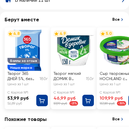
В наличии 11 шт
Берут вместе
Все
4.8
4.9
5.0
Баллы за отзыв
Наша марка
Творог 365
Творог мягкий
Сыр творожны
ДНЕЙ 5%, без
180г
ДОМИК В
150г
HOCHLAND с
змж
ДЕРЕВНЕ 2%, без
зеленью 60%,
Цена за 1 шт
Цена за 1 шт
Цена за 1 шт
змж
без змж
С Картой №1
С Картой №1
С Картой №1
53,99 руб
46,99 руб
109,99 руб
56,89 руб
59,99 руб
157,89 руб
-21%
-30%
Похожие товары
Все