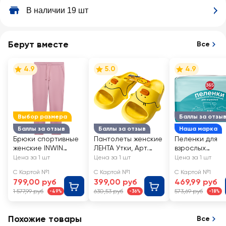
В наличии 19 шт
Берут вместе
Все
4.9
5.0
4.9
Выбор размера
Баллы за отзы
Баллы за отзыв
Баллы за отзыв
Наша марка
Брюки спортивные
Пантолеты женские
Пеленки для
женские INWIN
ЛЕНТА Утки, Арт.
взрослых
розовые, Арт.
202405985
одноразовые
Цена за 1 шт
Цена за 1 шт
Цена за 1 шт
SS20LT003-
365 ДНЕЙ
С Картой №1
С Картой №1
С Картой №1
1/XJSS2209
впитывающие
799,00 руб
399,00 руб
469,99 руб
60x90см
1 577,99 руб
630,53 руб
573,69 руб
-49%
-36%
-18%
Похожие товары
Все