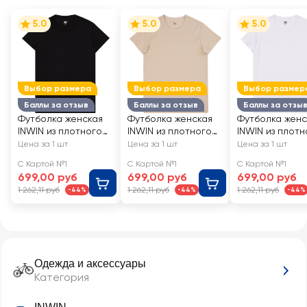
5.0
5.0
5.0
Выбор размера
Выбор размера
Выбор размер
Баллы за отзыв
Баллы за отзыв
Баллы за отзы
Футболка женская
Футболка женская
Футболка женс
INWIN из плотного
INWIN из плотного
INWIN из плотн
хлопка, черная,
хлопка, бежевая,
хлопка, белая, 
Цена за 1 шт
Цена за 1 шт
Цена за 1 шт
Арт. YK-1
Арт. YK-1
YK-1
С Картой №1
С Картой №1
С Картой №1
699,00 руб
699,00 руб
699,00 руб
1 262,11 руб
1 262,11 руб
1 262,11 руб
-44%
-44%
-44%
Одежда и аксессуары
Категория