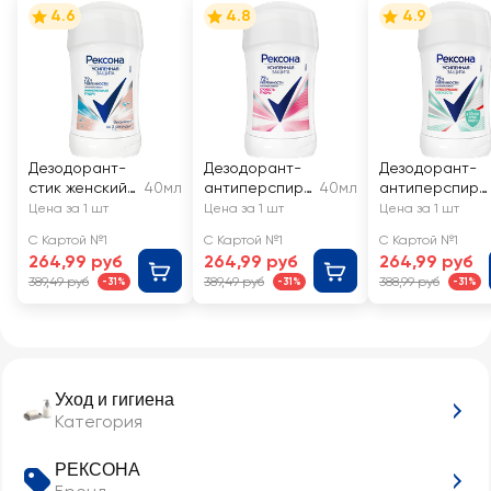
4.6
4.8
4.9
Дезодорант-
Дезодорант-
Дезодорант-
стик женский
40мл
антиперспира
40мл
антиперспира
РЕКСОНА
нт стик
нт стик
Цена за 1 шт
Цена за 1 шт
Цена за 1 шт
Минеральная
женский
женский
С Картой №1
С Картой №1
С Картой №1
пудра
РЕКСОНА
РЕКСОНА
264,99 руб
264,99 руб
264,99 руб
Сухость пудры
Антибактериа
389,49 руб
389,49 руб
388,99 руб
-31%
-31%
-31%
льная
свежесть
Уход и гигиена
Категория
РЕКСОНА