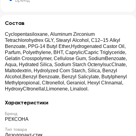
Бренд
Состав
Cyclopentasiloxane, Aluminum Zirconium
Tetrachlorohydrex GLY, Stearyl Alcohol, C12–15 Alkyl
Benzoate, PPG-14 Butyl Ether,Hydrogenated Castor Oil,
Parfum, Polyethylene, BHT, Caprylic/Capric Triglyceride,
Gelatin Crosspolymer, Cellulose Gum, SodiumBenzoate,
Aqua, Hydrated Silica, Sodium Starch OctenylsucCInate,
Maltodextrin, Hydrolyzed Corn Starch, Silica, Benzyl
Alcohol,Benzyl Benzoate, Benzyl Salicylate, Butylphenyl
Methylpropional, CItronellol, Geraniol, Hexyl CInnamal,
HydroxyCItronellal,Limonene, Linalool.
Характеристики
Бренд
РЕКСОНА
Тип товара
Дезодорант-стик