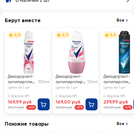
В наличии 2 шт
Берут вместе
Все
4.9
4.9
5.0
Дезодорант-
Дезодорант-
Дезодорант-
антиперспир
150мл
антиперспира
50мл
антиперспир
ант спрей
нт роликовый
ант спрей
Цена за 1 шт
Цена за 1 шт
Цена за 1 шт
женский
женский
мужской
С Картой №1
С Картой №1
С Картой №1
РЕКСОНА
РЕКСОНА
РЕКСОНА Men
169,99 руб
169,00 руб
239,99 руб
Яркий букет
Сухость пудры
Кобальт
315,79 руб
231,59 руб
410,59 руб
-46%
-27%
-41%
Похожие товары
Все