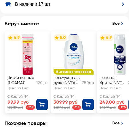
В наличии 17 шт
Берут вместе
Все
4.9
5.0
4.9
Выгодная упаковка
Диски ватные
Гель-уход для
Пена для
Я САМАЯ
120шт
душа NIVEA
750мл
бритья NIVEA
Увлажнение и
Men для
Цена за 1 шт
Цена за 1 шт
Цена за 1 шт
забота, для
чувствительн
С Картой №1
С Картой №1
С Картой №1
всей семьи,
ой кожи
99,99 руб
389,99 руб
249,00 руб
увлажняющий
126,39 руб
568,49 руб
342,19 руб
-20%
-31%
-27%
Похожие товары
Все