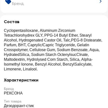
Бренд
Состав
Cyclopentasiloxane, Aluminum Zirconium
Tetrachlorohydrex GLY, PPG-14 Butyl Ether, Stearyl
Alcohol, Hydrogenated Castor Oil, Talc,PEG-8 Distearate,
Parfum, BHT, Caprylic/Capric Triglyceride, Gelatin
Crosspolymer, Cellulose Gum, Sodium Benzoate, Aqua,
HydratedSilica, Sodium Starch OctenylsucCInate,
Maltodextrin, Hydrolysed Corn Starch, Silica, Alpha-
Isomethyl Ionone, Benzyl Alcohol, BenzylSalicylate,
Limonene, Linalool.
Характеристики
Бренд
РЕКСОНА
Тип товара
Дезодорант-стик