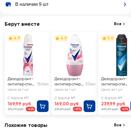
В наличии 9 шт
Берут вместе
Все
4.9
4.9
5.0
Дезодорант-
Дезодорант-
Дезодорант-
антиперспир
150мл
антиперспира
50мл
антиперспир
ант спрей
нт роликовый
ант спрей
Цена за 1 шт
Цена за 1 шт
Цена за 1 шт
женский
женский
мужской
С Картой №1
С Картой №1
С Картой №1
РЕКСОНА
РЕКСОНА
РЕКСОНА Men
169,99 руб
169,00 руб
239,99 руб
Яркий букет
Сухость пудры
Кобальт
315,79 руб
231,59 руб
410,59 руб
-46%
-27%
-41%
Похожие товары
Все