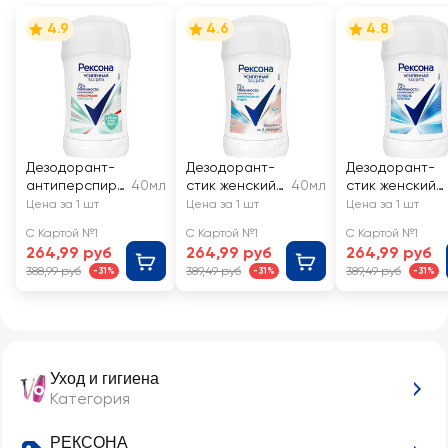
4.9
4.6
4.8
Дезодорант-
Дезодорант-
Дезодорант-
антиперспира
40мл
стик женский
40мл
стик женский
нт стик
РЕКСОНА
РЕКСОНА
Цена за 1 шт
Цена за 1 шт
Цена за 1 шт
женский
Минеральная
Легкость
С Картой №1
С Картой №1
С Картой №1
РЕКСОНА
пудра
хлопка
264,99 руб
264,99 руб
264,99 руб
Антибактериа
388,99 руб
389,49 руб
389,49 руб
-31%
-31%
-31%
льная
свежесть
Уход и гигиена
Категория
РЕКСОНА